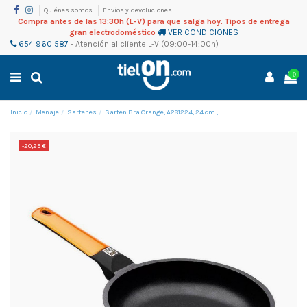
Quiénes somos
Envíos y devoluciones
Compra antes de las 13:30h (L-V) para que salga hoy. Tipos de entrega
gran electrodoméstico
VER CONDICIONES
654 960 587
-
Atención al cliente
L-V (09:00-14:00h)
0
Inicio
Menaje
Sartenes
Sarten Bra Orange, A281224, 24 cm.,
-20,25 €