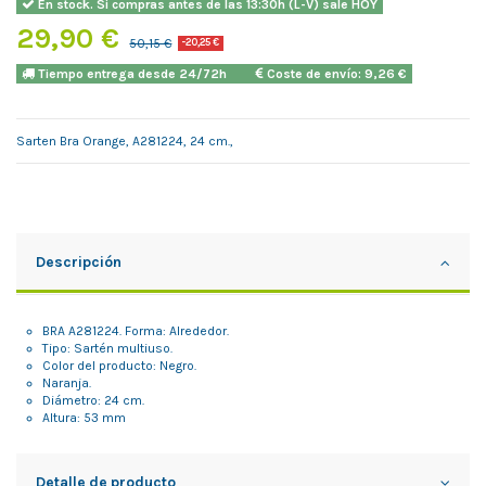
En stock. Si compras antes de las 13:30h (L-V) sale HOY
29,90 €
50,15 €
-20,25 €
Tiempo entrega desde 24/72h
Coste de envío: 9,26 €
Sarten Bra Orange, A281224, 24 cm.,
Descripción
BRA A281224. Forma: Alrededor.
Tipo: Sartén multiuso.
Color del producto: Negro.
Naranja.
Diámetro: 24 cm.
Altura: 53 mm
Detalle de producto