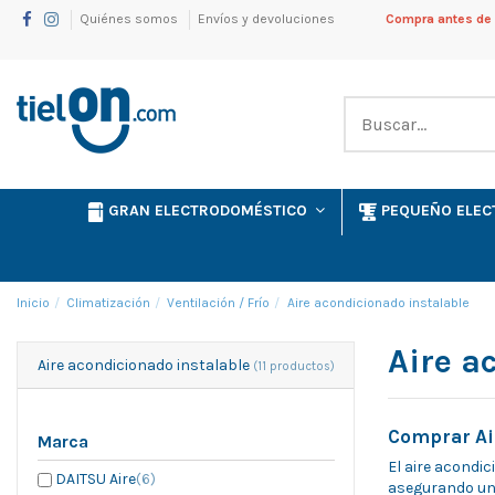
Quiénes somos
Envíos y devoluciones
Compra antes de l
GRAN ELECTRODOMÉSTICO
PEQUEÑO ELE
Inicio
Climatización
Ventilación / Frío
Aire acondicionado instalable
Aire a
Aire acondicionado instalable
(11 productos)
Comprar Ai
Marca
El aire acondi
DAITSU Aire
(6)
asegurando un 