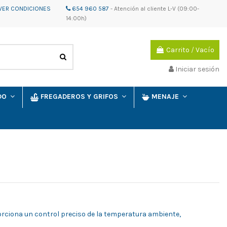
VER CONDICIONES
654 960 587
-
Atención al cliente
L-V (09:00-
14:00h)
Carrito
/
Vacío
Iniciar sesión
IDO
FREGADEROS Y GRIFOS
MENAJE
orciona un control preciso de la temperatura ambiente,