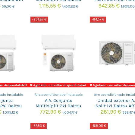
e gama ECO
FREE MAX- ARTIC DSM-
AOY50M2-KB
€
1.115,55 €
942,65 €
59,00 €
1.450,22 €
1.609,00
12U2KDT-Z UE21
-231,87 €
-84,57 €
r disponibilidad.
Agotado consultar disponibilidad.
Agotado consultar disponi
ado instalable
Aire acondicionado instalable
Aire acondicionado insta
onjunto
A.A. Conjunto
Unidad exterior A.
 2x1 Daitsu
Multislplit 2x1 Daitsu
Split 1x1 Daitsu AR
ARTIC DSM-
FREE MAX- ARTIC DSM-
DOS-12KZ
€
772,90 €
281,90 €
1.035,12 €
1.004,77 €
366,47 
-Z UE14
9U2KDT-Z UE14
-37,53 €
-168,05 €