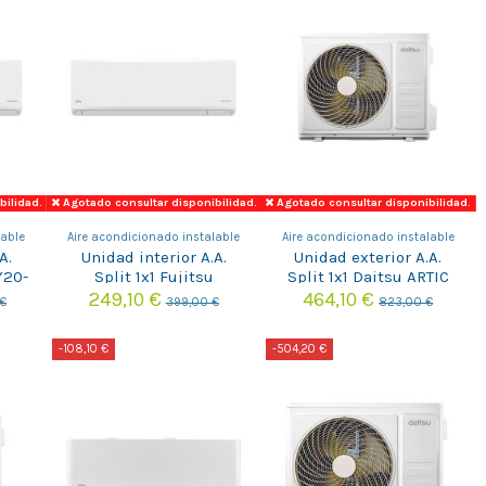
bilidad.
Agotado consultar disponibilidad.
Agotado consultar disponibilidad.
lable
Aire acondicionado instalable
Aire acondicionado instalable
A.
Unidad interior A.A.
Unidad exterior A.A.
Y20-
Split 1x1 Fujitsu
Split 1x1 Daitsu ARTIC
A
ASY35KN ASEH12KNCA
PLUS DOS-18KTP-6
249,10 €
464,10 €
€
399,00 €
823,00 €
-108,10 €
-504,20 €