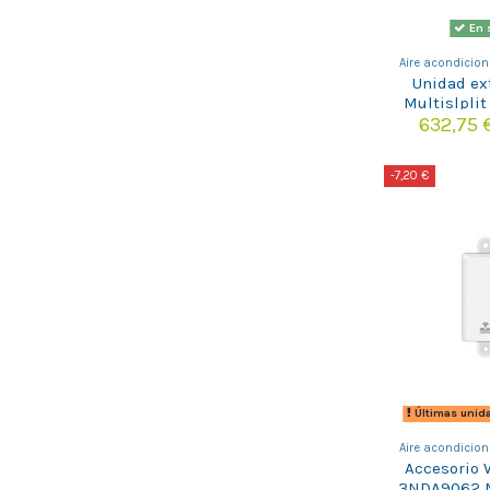
En 
Aire acondicion
Unidad ext
Multislplit
FREE MAX D
632,75
-7,20 €
Últimas unid
Aire acondicion
Accesorio 
3NDA9062 M