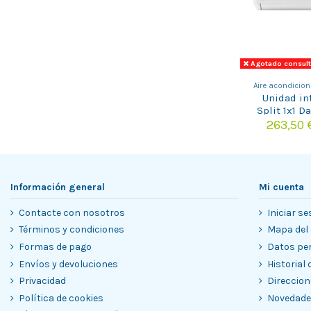
Agotado consulta
Aire acondicion
Unidad int
Split 1x1 D
PLUS DS
263,50
Información general
Mi cuenta
Contacte con nosotros
Iniciar se
Términos y condiciones
Mapa del 
Formas de pago
Datos pe
Envíos y devoluciones
Historial
Privacidad
Direccion
Política de cookies
Novedad