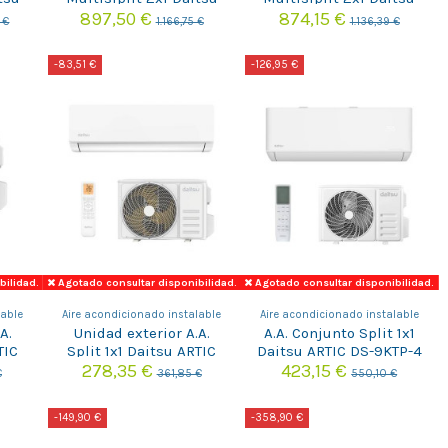
FREE MAX- ARTIC DSM-
FREE MAX- ARTIC DSM-
897,50 €
874,15 €
 €
1.166,75 €
1.136,39 €
12U2KDT-Z UE18
912KDT-Z UE18
-83,51 €
-126,95 €
bilidad.
Agotado consultar disponibilidad.
Agotado consultar disponibilidad.
lable
Aire acondicionado instalable
Aire acondicionado instalable
A.
Unidad exterior A.A.
A.A. Conjunto Split 1x1
TIC
Split 1x1 Daitsu ARTIC
Daitsu ARTIC DS-9KTP-4
DOS-9KZ
WIFI
278,35 €
423,15 €
€
361,85 €
550,10 €
-149,90 €
-358,90 €