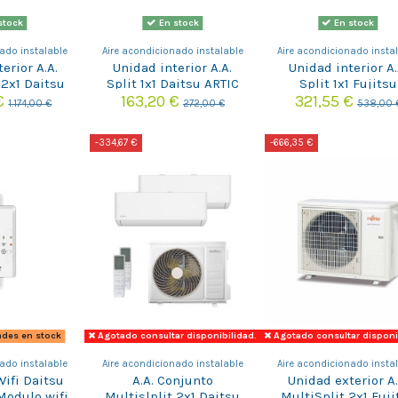
stock
En stock
En stock
ado instalable
Aire acondicionado instalable
Aire acondicionado insta
erior A.A.
Unidad interior A.A.
Unidad interior A.
 2x1 Daitsu
Split 1x1 Daitsu ARTIC
Split 1x1 Fujitsu
OSM-18KDT-
PLUS DS-12KTP-6
ASY25MI-KM WIF
 €
163,20 €
321,55 €
1.174,00 €
272,00 €
538,00 
3
-334,67 €
-666,35 €
ades en stock
Agotado consultar disponibilidad.
Agotado consultar disponi
ado instalable
Aire acondicionado instalable
Aire acondicionado insta
Wifi Daitsu
A.A. Conjunto
Unidad exterior A.
odulo wifi
Multislplit 2x1 Daitsu
MultiSplit 2x1 Fuji