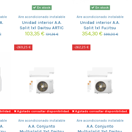
En stock
En stock
lable
Aire acondicionado instalable
Aire acondicionado instalable
A.
Unidad interior A.A.
Unidad interior A.A.
Split 1x1 Daitsu ARTIC
Split 1x1 Fujitsu
I
DS-9KZ
ASY35MI-KM WIFI
103,35 €
354,30 €
€
134,36 €
599,00 €
-269,25 €
-262,25 €
bilidad.
Agotado consultar disponibilidad.
Agotado consultar disponibilidad.
lable
Aire acondicionado instalable
Aire acondicionado instalable
A.
A.A. Conjunto
A.A. Conjunto
tsu
Multislplit 2x1 Daitsu
Multislplit 2x1 Daitsu