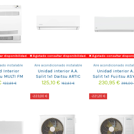
r disponibilidad.
Agotado consultar disponibilidad.
Agotado consultar disponi
ado instalable
Aire acondicionado instalable
Aire acondicionado insta
d Interior
Unidad interior A.A.
Unidad interior A.
su MULTI FM
Split 1x1 Daitsu ARTIC
Split 1x1 Fujitsu AS
DG-9KTP
DS-12KZ
KN ASEH07KNC
 €
125,10 €
230,95 €
422,69 €
162,63 €
399,00 
01607)
-223,00 €
-221,20 €