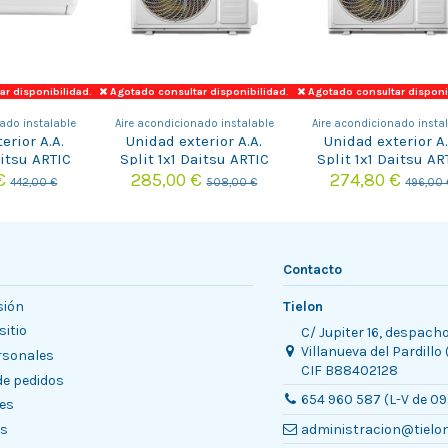
r disponibilidad.
Agotado consultar disponibilidad.
Agotado consultar disponi
ado instalable
Aire acondicionado instalable
Aire acondicionado insta
erior A.A.
Unidad exterior A.A.
Unidad exterior A.
aitsu ARTIC
Split 1x1 Daitsu ARTIC
Split 1x1 Daitsu AR
-18KTP-6
PLUS DOS-12KTP-6
PLUS DOS-9KTP-
 €
285,00 €
274,80 €
442,00 €
508,00 €
496,00 
Contacto
sión
Tielon
sitio
C/ Jupiter 16, despach
Villanueva del Pardillo
rsonales
CIF B88402128
 de pedidos
654 960 587 (L-V de 09
es
es
administracion@tielo