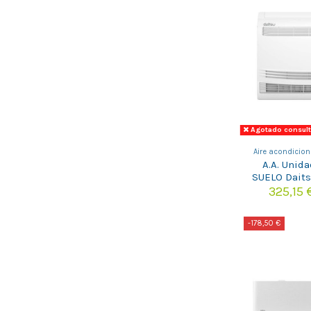
Agotado consulta
Aire acondicion
A.A. Unida
SUELO Dait
SUELO 
325,15
(3NDA
-178,50 €