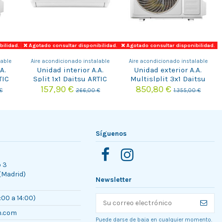
bilidad.
Agotado consultar disponibilidad.
Agotado consultar disponibilidad.
lable
Aire acondicionado instalable
Aire acondicionado instalable
A.
Unidad interior A.A.
Unidad exterior A.A.
TIC
Split 1x1 Daitsu ARTIC
Multislplit 3x1 Daitsu
6
PLUS DS-9KTP-6
FREE MAX DOSM-21KDT
157,90 €
850,80 €
€
266,00 €
1.355,00 €
Síguenos
o 3
 (Madrid)
Newsletter
:00 a 14:00)
n.com
Puede darse de baja en cualquier momento.