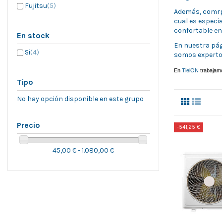
Fujitsu
(5)
Además, comrpar
cual es especi
confortable en
En stock
En nuestra pá
Si
(4)
somos expertos
En
TielON
trabajamo
Tipo
No hay opción disponible en este grupo
Precio
-541,25 €
45,00 € - 1.080,00 €