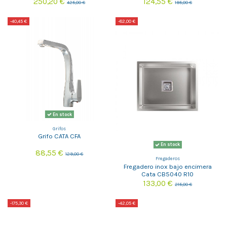
250,20 €
124,55 €
425,00 €
195,00 €
-40,45 €
-82,00 €
En stock
Grifos
Grifo CATA CFA
En stock
88,55 €
129,00 €
Fregaderos
Fregadero inox bajo encimera
Cata CB5040 R10
133,00 €
215,00 €
-175,30 €
-42,05 €