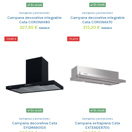
En stock
En stock
Campanas y extractores
Campanas y extractores
Campana decorativa integrable
Campana decorativa integrable
Cata CORONAX80
Cata CORONAX70
327,95 €
315,20 €
539,00 €
539,00 €
-174,80 €
-70,45 €
En stock
En stock
Campanas y extractores
Campanas y extractores
Campana decorativa Cata
Campana extraplana Cata
SYGMA9010X
EXTENDER700