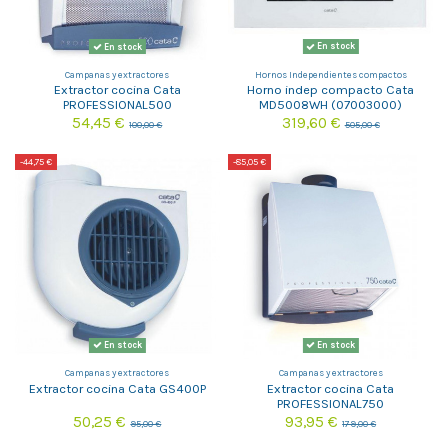
En stock
En stock
Campanas y extractores
Hornos Independientes compactos
Extractor cocina Cata
Horno indep compacto Cata
PROFESSIONAL500
MD5008WH (07003000)
54,45 €
319,60 €
100,00 €
505,00 €
-44,75 €
-85,05 €
En stock
En stock
Campanas y extractores
Campanas y extractores
Extractor cocina Cata GS400P
Extractor cocina Cata
PROFESSIONAL750
50,25 €
93,95 €
95,00 €
179,00 €