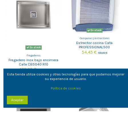
En stock
Campanas y extractores
Extractor cocina Cata
PROFESSIONAL500
En stock
54,45 €
100,00 €
Fregaderos
Fregadero inox bajo encimera
Cata CB5040 R10
133,00 €
215,00 €
Esta tienda utiliza cookies y otras tecnologías para que podamos mejorar
su experiencia de usuario.
-51,90 €
-175,30 €
Política de cookies
Aceptar