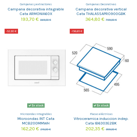
Campanas y extractores
Campanas Decorativas
Campana decorativa integrable
Campana decorativa vertical
Cata ARMONIA60X
Cata THALASSAPRO900GBK
193,70 €
364,80 €
349,00 €
759,00 €
-52,80 €
-156,65 €
En stock
En stock
Microondas Integrables
Placas eléctricas
Microondas INT Cata
Vitroceramica induccion indep.
MCB200MMWH
Cata IB6303E2BK
162,20 €
202,35 €
215,00 €
359,00 €