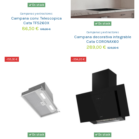
En stock
Campanas y extractores
Campana conv. Telescopica
Cata TF5260X
En stock
86,50 €
139,00 €
Campanas y extractores
Campana decorativa integrable
Cata CORONAX60
289,00 €
525,00 €
-155,30 €
-394,20 €
En stock
En stock