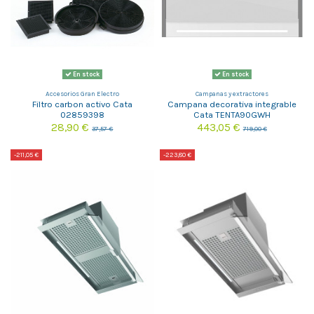
En stock
En stock
Accesorios Gran Electro
Campanas y extractores
Filtro carbon activo Cata
Campana decorativa integrable
02859398
Cata TENTA90GWH
28,90 €
443,05 €
37,57 €
719,00 €
-211,05 €
-223,80 €