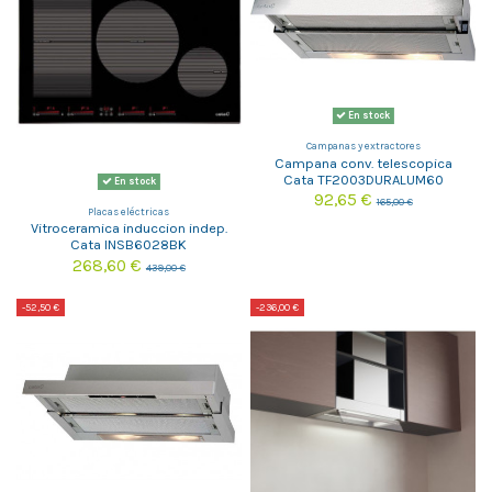
En stock
Campanas y extractores
Campana conv. telescopica
Cata TF2003DURALUM60
En stock
92,65 €
165,00 €
Placas eléctricas
Vitroceramica induccion indep.
Cata INSB6028BK
268,60 €
439,00 €
-52,50 €
-236,00 €