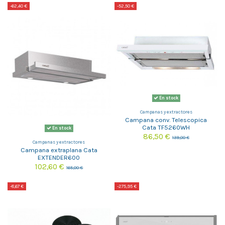
-62,40 €
-52,50 €
En stock
Campanas y extractores
Campana conv. Telescopica
Cata TF5260WH
En stock
86,50 €
139,00 €
Campanas y extractores
Campana extraplana Cata
EXTENDER600
102,60 €
165,00 €
-8,67 €
-275,95 €