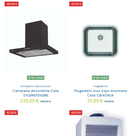
-164,45 €
-42,05 €
En stock
En stock
Campanas Decorativas
Fregaderos
Campana decorativa Cata
Fregadero inox bajo encimera
SYGMA7010BK
Cata CB4540A
235,55 €
72,95 €
400,00 €
115,00 €
-82,00 €
-45,55 €