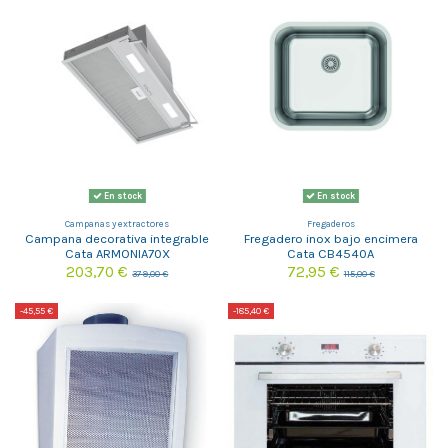
En stock
En stock
Campanas y extractores
Fregaderos
Campana decorativa integrable
Fregadero inox bajo encimera
Cata ARMONIA70X
Cata CB4540A
203,70 €
72,95 €
379,00 €
115,00 €
-45,55 €
-185,40 €