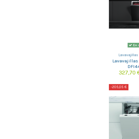
En 
Lavavajillas
Lavavajillas
DFI4
327,70
-205,05 €