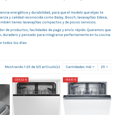
iencia energética y durabilidad, para que el modelo que elijas te
ianza y calidad reconocida como
Balay
,
Bosch
,
lavavajillas Edesa
,
También tienes lavavajillas compactos y de
pocos servicios
.
or de productos, facilidades de pago y envío rápido. Queremos que
co, duradero y pensado para integrarse perfectamente en tu cocina.
 todos los días.
Mostrando 1-25 de 125 artículo(s)
Cantidades más grandes pri
25
-329,52 €
-194,45 €