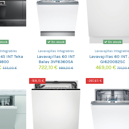
stock
En stock
En stock
 Integrables
Lavavajillas Integrables
Lavavajillas Integrabl
 45 INT Teka
Lavavajillas 60 INT
Lavavajillas 60 INT
4800
Balay 3VF6360SA
GI6200B2SC
 €
722,10 €
469,00 €
555,00 €
989,00 €
731,00 
-168,15 €
-260,65 €