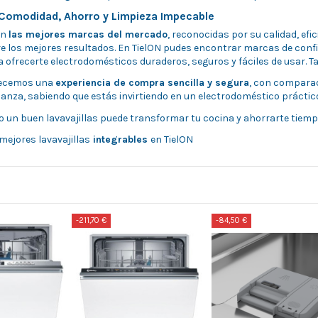
: Comodidad, Ahorro y Limpieza Impecable
on
las mejores marcas del mercado
, reconocidas por su calidad, efic
e los mejores resultados. En TielON pudes encontrar marcas de conf
a ofrecerte electrodomésticos duraderos, seguros y fáciles de usar. 
recemos una
experiencia de compra sencilla y segura
, con comparad
fianza, sabiendo que estás invirtiendo en un electrodoméstico prácti
un buen lavavajillas puede transformar tu cocina y ahorrarte tiempo
 mejores
lavavajillas
integrables
en TielON
-211,70 €
-84,50 €