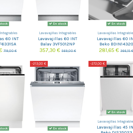
stock
En stock
En stock
 Integrables
Lavavajillas Integrables
Lavavajillas Integrabl
las 60 INT
Lavavajillas 60 INT
Lavavajillas 60 I
VF6331SA
Balay 3VF5012NP
Beko BDIN1432
 €
357,30 €
281,65 €
719,00 €
569,00 €
366,15 
-213,00 €
-272,00 €
En stock
Lavavajillas Integrabl
Lavavajillas 45 I
stock
En stock
Beko DIS35023