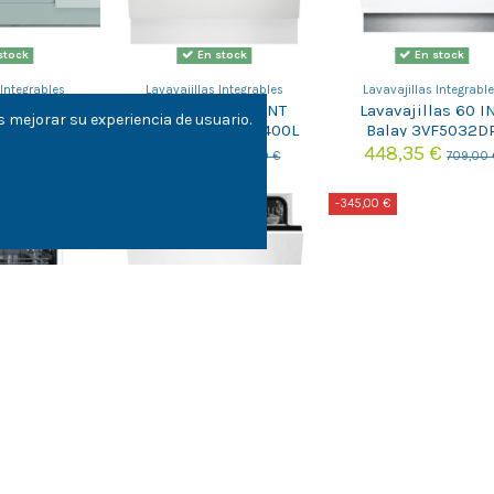
stock
En stock
En stock
 Integrables
Lavavajillas Integrables
Lavavajillas Integrabl
las 60 INT
Lavavajillas 60 INT
Lavavajillas 60 I
 mejorar su experiencia de usuario.
 W2IHD526A
Electrolux EEA27400L
Balay 3VF5032D
 €
448,85 €
448,35 €
569,00 €
617,00 €
709,00 
-156,75 €
-345,00 €
stock
En stock
 Integrables
Lavavajillas Integrables
las 60 INT
Lavavajillas 60 INT
En stock
DB6130I
Electrolux EES47310L
€
479,25 €
Lavavajillas Integrabl
529,00 €
636,00 €