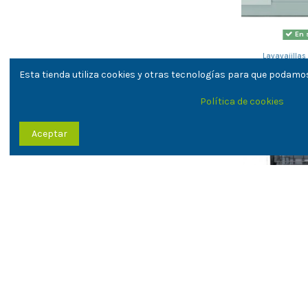
En 
Lavavajillas
Lavavajil
Esta tienda utiliza cookies y otras tecnologías para que podamos
Whirlpool
363,95
Política de cookies
-277,90 €
Aceptar
En 
Lavavajillas
Lavavajil
Edesa E
251,10 