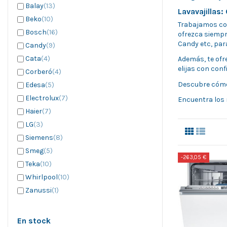
Balay
(13)
Lavavajillas
Beko
(10)
Trabajamos c
Bosch
(16)
ofrezca siempr
Candy
etc, par
Candy
(9)
Cata
(4)
Además, te of
elijas con con
Corberó
(4)
Descubre cómo 
Edesa
(5)
Electrolux
(7)
Encuentra los
Haier
(7)
LG
(3)
Siemens
(8)
Smeg
(5)
-263,05 €
Teka
(10)
Whirlpool
(10)
Zanussi
(1)
En stock