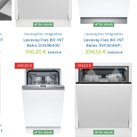
En stock
En stock
es
Lavavajillas Integrables
Lavavajillas Integrables
NT
Lavavajillas 60 INT
Lavavajillas 60 INT
0
Beko DIN36430
Balay 3VF304NP,
TÃ¡ctico
330,20 €
334,55 €
€
659,72 €
529,00 €
-242,20 €
-124,22 €
es
NT
En stock
En stock