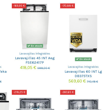
-169,95 €
-170,88 €
En stock
Lavavajillas Integrables
Lavavajillas 45 INT Aeg
En stock
FSE62417P
418,05 €
es
Lavavajillas Integrables
588,00 €
Teka
Lavavajillas 60 INT Lg
DB375TXS
569,60 €
 €
740,48 €
-218,25 €
-260,65 €