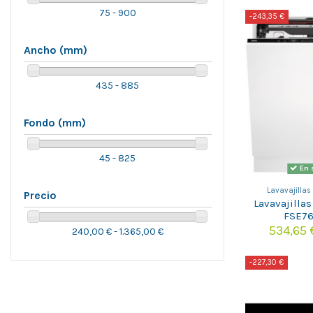
75 - 900
-243,35 €
Ancho (mm)
435 - 885
Fondo (mm)
45 - 825
En 
Lavavajillas
Precio
Lavavajilla
FSE7
534,65
240,00 € - 1.365,00 €
-227,30 €