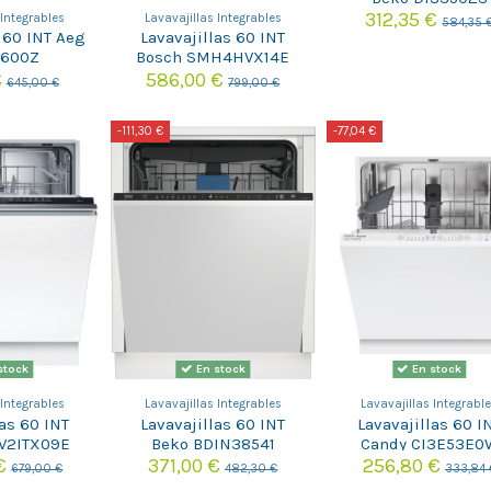
312,35 €
 Integrables
Lavavajillas Integrables
584,35 
s 60 INT Aeg
Lavavajillas 60 INT
4600Z
Bosch SMH4HVX14E
€
586,00 €
645,00 €
799,00 €
-111,30 €
-77,04 €
stock
En stock
En stock
 Integrables
Lavavajillas Integrables
Lavavajillas Integrabl
las 60 INT
Lavavajillas 60 INT
Lavavajillas 60 I
V2ITX09E
Beko BDIN38541
Candy CI3E53E0
 €
371,00 €
256,80 €
679,00 €
482,30 €
333,84 