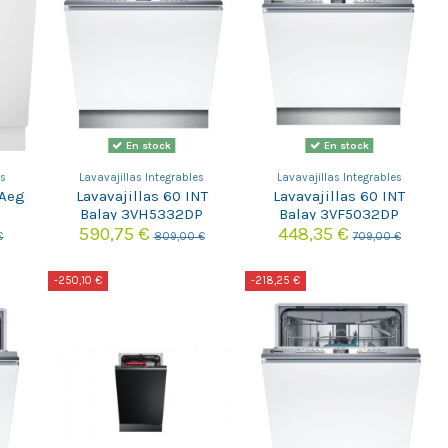
En stock
En stock
es
Lavavajillas Integrables
Lavavajillas Integrables
 Aeg
Lavavajillas 60 INT
Lavavajillas 60 INT
Balay 3VH5332DP
Balay 3VF5032DP
590,75 €
448,35 €
€
809,00 €
709,00 €
-250,10 €
-218,25 €