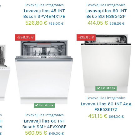
Lavavajillas Integrables
Lavavajillas Integrables
€
Lavavajillas 45 INT
Lavavajillas 60 INT
Bosch SPV4EMX17E
Beko BDIN38542P
526,80 €
414,05 €
769,00 €
538,26 €
-288,05 €
-212,85 €
En stock
Lavavajillas Integrables
Lavavajillas 60 INT Aeg
En stock
FSB53617Z
451,15 €
es
Lavavajillas Integrables
664,00 €
NT
Lavavajillas 60 INT
W
Bosch SMH4EVX08E
560,95 €
€
849,00 €