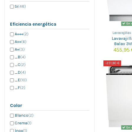
Si
(48)
Eficiencia energética
En 
Lavavajillas
A+++
(2)
Lavavajil
A++
(6)
Balay 3
455,95
A+
(3)
_B
(4)
-231,90 €
_C
(2)
_D
(4)
_E
(10)
_F
(2)
Color
Blanco
(2)
Crema
(1)
En 
Inox
(1)