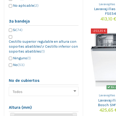
Lavavajillas
No aplicable
(2)
Lavavajilla
FSE5
413,10 
3ª bandeja
Si
(74)
-253,35 €
Cestillo superior regulable en altura con
soportes abatibles\r Cestillo inferior con
soportes abatibles
(1)
Ninguno
(1)
No
(53)
Nº de cubiertos
En 
Lavavajillas
Lavavajil
Bosch SM
Altura (mm)
425,65