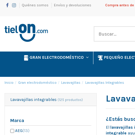
Quiénes somos
Envíos y devoluciones
Compra antes de l
GRAN ELECTRODOMÉSTICO
PEQUEÑO ELE
Inicio
Gran electrodoméstico
Lavavajillas
Lavavajillas Integrables
Lavava
Lavavajillas integrables
(125 productos)
¿Estás busc
Marca
El
lavavajillas
AEG
(13)
integrable
ayu