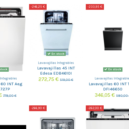
-246,25 €
-233,95 €
En stock
Lavavajillas Integrables
Lavavajillas 45 INT
stock
En stock
Edesa EDB4610I
272,75 €
 Integrables
Lavavajillas Integrabl
519,00 €
s 60 INT Aeg
Lavavajillas 60 INT 
6727P
DFI46650
 €
346,05 €
778,00 €
580,00
-266,90 €
-262,00 €