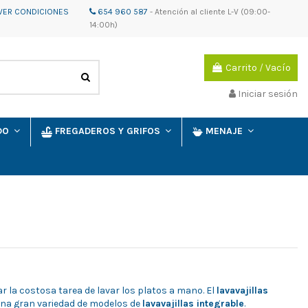
VER CONDICIONES
654 960 587
-
Atención al cliente
L-V (09:00-
14:00h)
Carrito
/
Vacío
Iniciar sesión
IDO
FREGADEROS Y GRIFOS
MENAJE
r la costosa tarea de lavar los platos a mano. El
lavavajillas
una gran variedad de modelos de
lavavajillas integrable
.