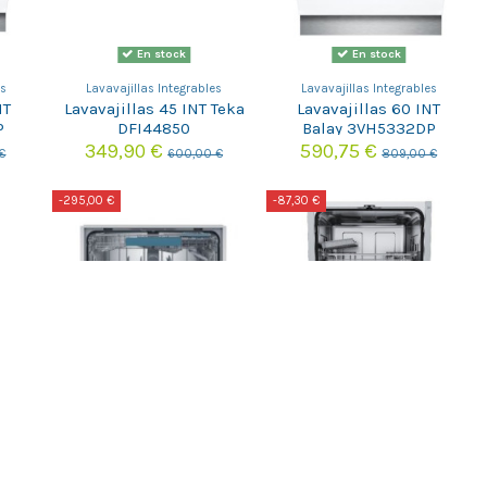
En stock
En stock
es
Lavavajillas Integrables
Lavavajillas Integrables
NT
Lavavajillas 45 INT Teka
Lavavajillas 60 INT
P
DFI44850
Balay 3VH5332DP
349,90 €
590,75 €
€
600,00 €
809,00 €
-295,00 €
-87,30 €
En stock
En stock
es
Lavavajillas Integrables
Lavavajillas Integrables