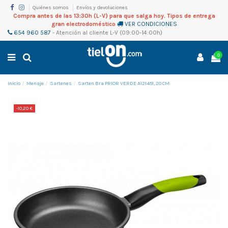
Quiénes somos
Envíos y devoluciones
Compra antes de las 13:30h (L-V) para que salga hoy. Tipos de entrega
gran electrodoméstico
VER CONDICIONES
654 960 587
-
Atención al cliente
L-V (09:00-14:00h)
0
Inicio
Menaje
Sartenes
Sarten Bra PRIOR VERDE A121451, 20 CM.
-10,20 €