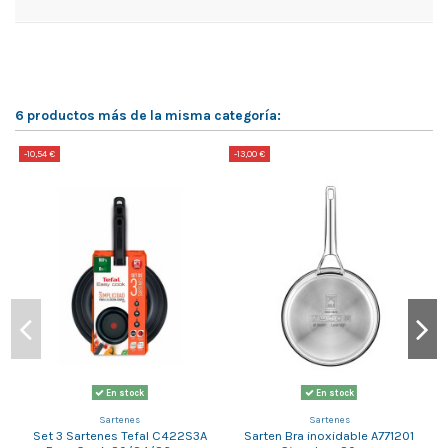
6 productos más de la misma categoría:
-10,54 €
-13,00 €
-
En stock
En stock
Sartenes
Sartenes
Set 3 Sartenes Tefal C422S3A
Sarten Bra inoxidable A771201