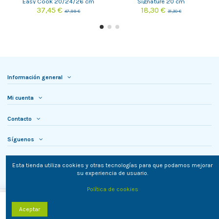
Easy Cook 20/24/26 cm
Signature 20 cm
37,45 €
18,30 €
47,99 €
31,30 €
Información general
Mi cuenta
Contacto
Síguenos
Newsletter
Esta tienda utiliza cookies y otras tecnologías para que podamos mejorar
su experiencia de usuario.
Política de cookies
Añadir al carrito
Aceptar
TielON.com © 2023. Todos los derechos reservados