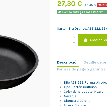
27,30 €
45,45 €
-18,15 
Tiempo entrega desde 24/7
Sarten Bra Orange, A281222, 22 
Añadir al c
Descripción
Detalle de p
Formas de pago y garantía
BRA A281222. Forma: Alreded
Tipo: Sartén multiuso.
Color del producto: Negro.
Naranja.
Diámetro: 22 cm.
Altura: 53 mm.