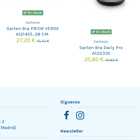
En stock
Sartenes
Sarten Bra PRIOR VERDE
En stock
A121455, 28 CM.
27,20 €
45,30 €
Sartenes
Sarten Bra Daily Pro
A122335
25,80 €
42,80 €
Síguenos
o 3
 (Madrid)
Newsletter