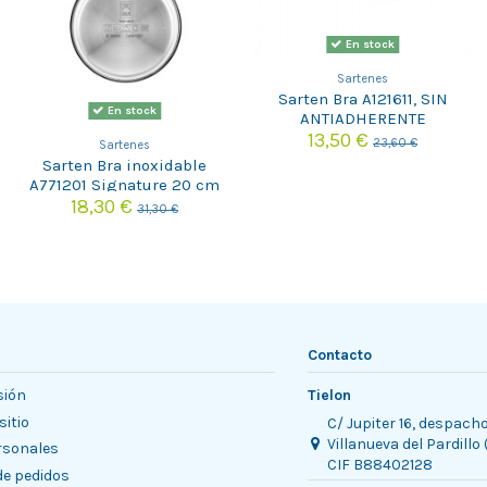
En stock
Sartenes
Sarten Bra A121611, SIN
En stock
ANTIADHERENTE
13,50 €
23,60 €
Sartenes
Sarten Bra inoxidable
A771201 Signature 20 cm
18,30 €
31,30 €
Contacto
sión
Tielon
sitio
C/ Jupiter 16, despach
Villanueva del Pardillo
rsonales
CIF B88402128
 de pedidos