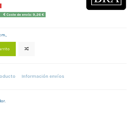
€
2h
Coste de envío: 9,26 €
cm.,
arrito
roducto
Información envíos
or.