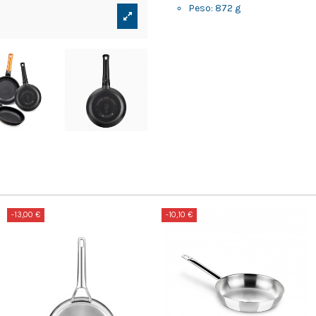
Peso: 872 g
-13,00 €
-10,10 €