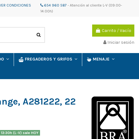
VER CONDICIONES
654 960 587
-
Atención al cliente
L-V (09:00-
14:00h)
Carrito
/
Vacío
Iniciar sesión
IDO
FREGADEROS Y GRIFOS
MENAJE
ange, A281222, 22
 13:30h (L-V) sale HOY