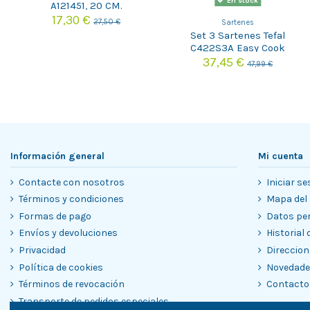
En stock
A121451, 20 CM.
17,30 €
27,50 €
Sartenes
Set 3 Sartenes Tefal
C422S3A Easy Cook
20/24/26 cm
37,45 €
47,99 €
Información general
Mi cuenta
Contacte con nosotros
Iniciar se
Términos y condiciones
Mapa del 
Formas de pago
Datos pe
Envíos y devoluciones
Historial
Privacidad
Direccion
Política de cookies
Novedad
Términos de revocación
Contacto
Transporte de pedidos especiales