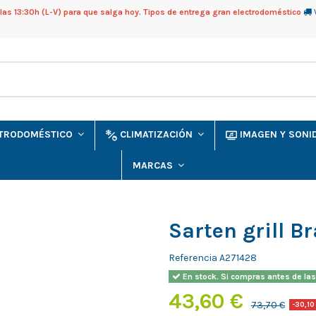
as 13:30h (L-V) para que salga hoy. Tipos de entrega gran electrodoméstico
CTRODOMÉSTICO
CLIMATIZACIÓN
IMAGEN Y SON
MARCAS
Sarten grill B
Referencia
A271428
En stock. Si compras antes de las
43,60 €
73,70 €
-30,10