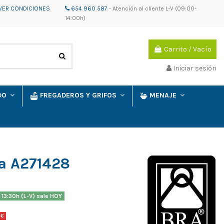
VER CONDICIONES
654 960 587
-
Atención al cliente
L-V (09:00-
14:00h)
Carrito
/
Vacío
Iniciar sesión
IDO
FREGADEROS Y GRIFOS
MENAJE
ra A271428
 13:30h (L-V) sale HOY
 €