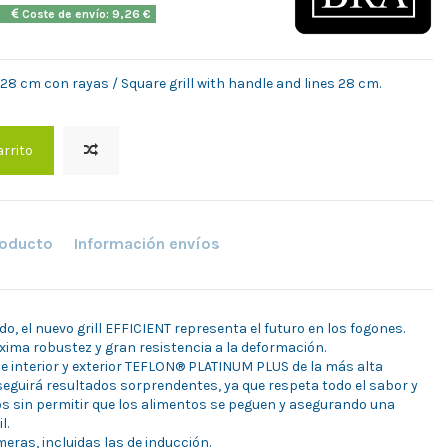
2h
Coste de envío: 9,26 €
 28 cm con rayas / Square grill with handle and lines 28 cm.
arrito
roducto
Información envíos
o, el nuevo grill EFFICIENT representa el futuro en los fogones.
ima robustez y gran resistencia a la deformación.
e interior y exterior TEFLON® PLATINUM PLUS de la más alta
nseguirá resultados sorprendentes, ya que respeta todo el sabor y
s sin permitir que los alimentos se peguen y asegurando una
l.
eras, incluidas las de inducción.