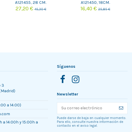
A121455, 28 CM.
A121450, 18CM.
27,20 €
16,40 €
45,30 €
25,85 €
Síguenos
o 3
 (Madrid)
Newsletter
:00 a 14:00)
n.com
Puede darse de baja en cualquier momento.
h a 14:00h y 15:00h a
Para ello, consulte nuestra información de
contacto en el aviso legal.