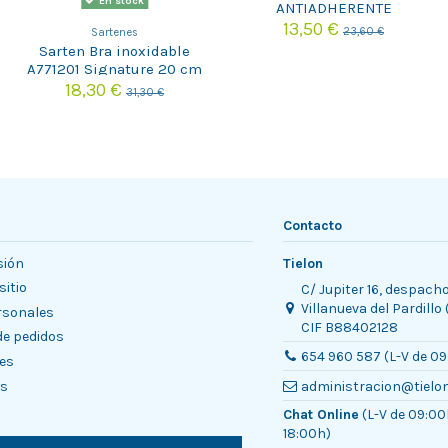
En stock
ANTIADHERENTE
13,50 €
23,60 €
Sartenes
Sarten Bra inoxidable
A771201 Signature 20 cm
18,30 €
31,30 €
Contacto
sión
Tielon
sitio
C/ Jupiter 16, despach
Villanueva del Pardillo
rsonales
CIF B88402128
 de pedidos
654 960 587 (L-V de 09
es
es
administracion@tielo
Chat Online
(L-V de 09:00
18:00h)