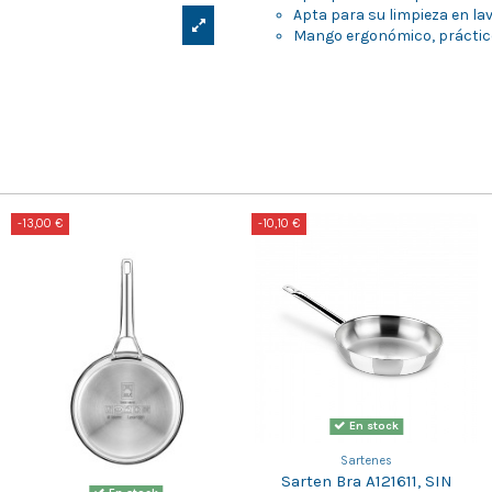
Apta para su limpieza en lav
Mango ergonómico, práctico
-13,00 €
-10,10 €
En stock
Sartenes
Sarten Bra A121611, SIN