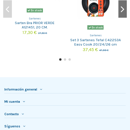
En stock
Sartenes
Sarten Bra PRIOR VERDE
A121451, 20 CM.
En stock
17,30 €
27,50 €
Sartenes
Set 3 Sartenes Tefal C422S3A
Easy Cook 20/24/26 cm
37,45 €
47,99 €
Información general
Mi cuenta
Contacto
Síguenos