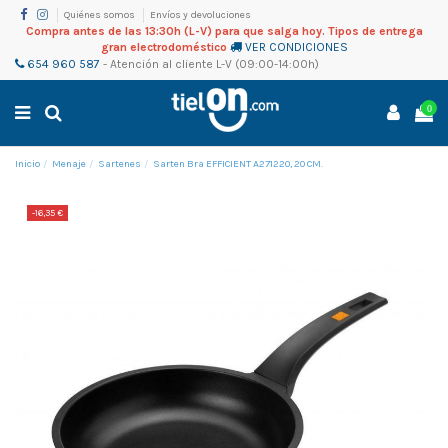
Quiénes somos
Envíos y devoluciones
Compra antes de las 13:30h (L-V) para que salga hoy. Tipos de entrega
gran electrodoméstico
VER CONDICIONES
654 960 587
-
Atención al cliente
L-V (09:00-14:00h)
0
Inicio
Menaje
Sartenes
Sarten Bra EFFICIENT A271220, 20 CM.
-16,35 €