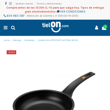
Quiénes somos
Envíos y devoluciones
Compra antes de las 13:30h (L-V) para que salga hoy. Tipos de entrega
gran electrodoméstico
VER CONDICIONES
654 960 587
-
Atención al cliente
L-V (09:00-14:00h)
0
Inicio
Menaje
Sartenes
Sarten Bra EFFICIENT A271216, 16 CM.
-14,15 €