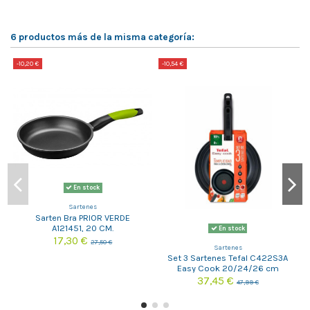
6 productos más de la misma categoría:
-10,20 €
-10,54 €
-
En stock
Sartenes
Sarten Bra PRIOR VERDE
A121451, 20 CM.
En stock
17,30 €
27,50 €
Sartenes
Set 3 Sartenes Tefal C422S3A
Easy Cook 20/24/26 cm
37,45 €
47,99 €