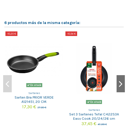
6 productos más de la misma categoría:
-10,20 €
-10,54 €
-
En stock
Sartenes
Sarten Bra PRIOR VERDE
A121451, 20 CM.
En stock
17,30 €
27,50 €
Sartenes
Set 3 Sartenes Tefal C422S3A
Easy Cook 20/24/26 cm
37,45 €
47,99 €