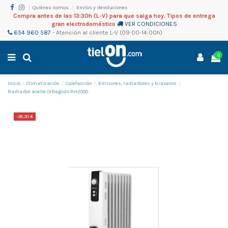
Quiénes somos
Envíos y devoluciones
Compra antes de las 13:30h (L-V) para que salga hoy. Tipos de entrega
gran electrodoméstico
VER CONDICIONES
654 960 587
-
Atención al cliente
L-V (09:00-14:00h)
0
Inicio
Climatización
Calefacción
Emisores, radiadores y braseros
Radiador aceite Orbegozo RH2000
-38,30 €