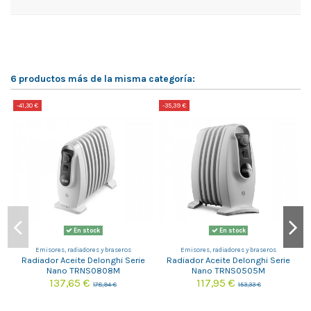
6 productos más de la misma categoría:
-41,30 €
-35,39 €
-
En stock
En stock
Emisores, radiadores y braseros
Emisores, radiadores y braseros
Radiador Aceite Delonghi Serie
Radiador Aceite Delonghi Serie
Nano TRNS0808M
Nano TRNS0505M
137,65 €
117,95 €
178,94 €
153,33 €