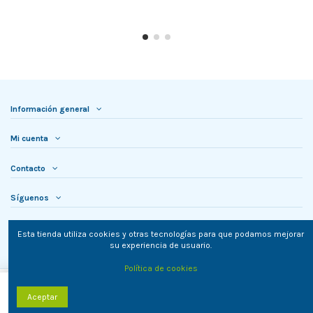
Información general
Mi cuenta
Contacto
Síguenos
Newsletter
Esta tienda utiliza cookies y otras tecnologías para que podamos mejorar
su experiencia de usuario.
Política de cookies
Añadir al carrito
Aceptar
TielON.com © 2023. Todos los derechos reservados