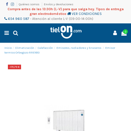
Quiénes somos
Envíos y devoluciones
Compra antes de las 13:30h (L-V) para que salga hoy. Tipos de entrega
gran electrodoméstico
VER CONDICIONES
654 960 587
-
Atención al cliente
L-V (09:00-14:00h)
0
Inicio
Climatización
Calefacción
Emisores, radiadores y braseros
Emisor
termico Orbegozo RRE1810
-170,79 €