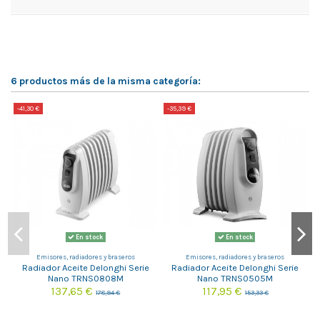
6 productos más de la misma categoría:
-41,30 €
-35,39 €
-
En stock
En stock
Emisores, radiadores y braseros
Emisores, radiadores y braseros
Radiador Aceite Delonghi Serie
Radiador Aceite Delonghi Serie
Nano TRNS0808M
Nano TRNS0505M
137,65 €
117,95 €
178,94 €
153,33 €