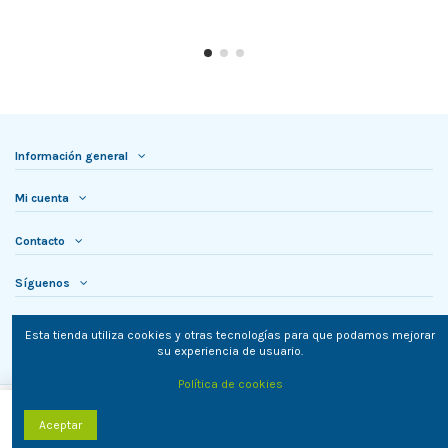
Información general
Mi cuenta
Contacto
Síguenos
Newsletter
Esta tienda utiliza cookies y otras tecnologías para que podamos mejorar
su experiencia de usuario.
Política de cookies
Añadir al carrito
Aceptar
TielON.com © 2023. Todos los derechos reservados