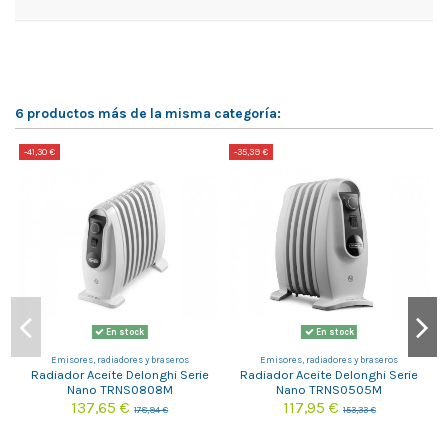
6 productos más de la misma categoría:
-41,30 €
-35,39 €
-
En stock
En stock
Emisores, radiadores y braseros
Emisores, radiadores y braseros
Radiador Aceite Delonghi Serie
Radiador Aceite Delonghi Serie
Nano TRNS0808M
Nano TRNS0505M
137,65 €
117,95 €
178,94 €
153,33 €