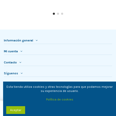
Información general
Mi cuenta
Contacto
Síguenos
Newsletter
Esta tienda utiliza cookies y otras tecnologías para que podamos mejorar
su experiencia de usuario.
Política de cookies
Añadir al carrito
Aceptar
TielON.com © 2023. Todos los derechos reservados