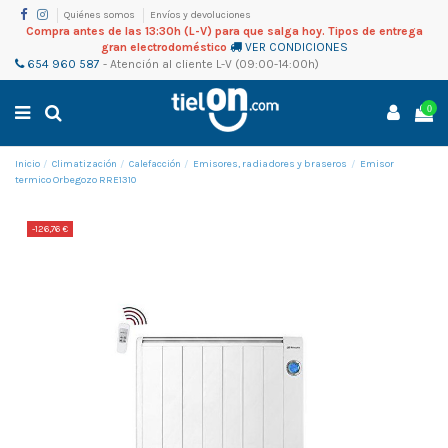
Quiénes somos
Envíos y devoluciones
Compra antes de las 13:30h (L-V) para que salga hoy. Tipos de entrega
gran electrodoméstico
VER CONDICIONES
654 960 587
-
Atención al cliente
L-V (09:00-14:00h)
0
Inicio
Climatización
Calefacción
Emisores, radiadores y braseros
Emisor
termico Orbegozo RRE1310
-126,76 €