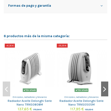
Formas de pago y garantía
6 productos más de la misma categoría:
-41,30 €
-35,39 €
-
En stock
En stock
Emisores, radiadores y braseros
Emisores, radiadores y braseros
Radiador Aceite Delonghi Serie
Radiador Aceite Delonghi Serie
Nano TRNS0808M
Nano TRNS0505M
137,65 €
117,95 €
178,94 €
153,33 €