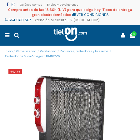
Quiénes somos
Envíos y devoluciones
Compra antes de las 13:30h (L-V) para que salga hoy. Tipos de entrega
gran electrodoméstico
VER CONDICIONES
654 960 587
-
Atención al cliente
L-V (09:00-14:00h)
0
Inicio
Climatización
Calefacción
Emisores, radiadores y braseros
Radiador de Mica Orbegozo RMN2050,
-58,43 €