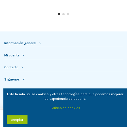
Información general
Mi cuenta
Contacto
Síguenos
Newsletter
Esta tienda utiliza cookies y otras tecnologías para que podamos mejorar
su experiencia de usuario.
Política de cookies
Añadir al carrito
Aceptar
TielON.com © 2023. Todos los derechos reservados