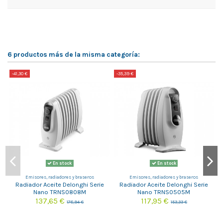
6 productos más de la misma categoría:
-41,30 €
-35,39 €
-
En stock
En stock
Emisores, radiadores y braseros
Emisores, radiadores y braseros
Radiador Aceite Delonghi Serie
Radiador Aceite Delonghi Serie
Nano TRNS0808M
Nano TRNS0505M
137,65 €
117,95 €
178,94 €
153,33 €