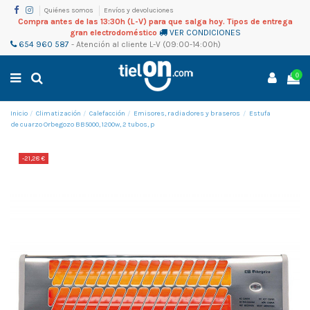
Quiénes somos
Envíos y devoluciones
Compra antes de las 13:30h (L-V) para que salga hoy. Tipos de entrega
gran electrodoméstico
VER CONDICIONES
654 960 587
-
Atención al cliente
L-V (09:00-14:00h)
0
Inicio
Climatización
Calefacción
Emisores, radiadores y braseros
Estufa
de cuarzo Orbegozo BB5000, 1200w, 2 tubos, p
-21,28 €