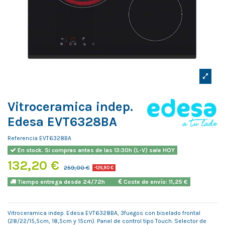
Vitroceramica indep.
Edesa EVT6328BA
Referencia
EVT6328BA
En stock. Si compras antes de las 13:30h (L-V) sale HOY
132,20 €
259,00 €
-126,80 €
Tiempo entrega desde 24/72h
Coste de envío: 11,25 €
Vitroceramica indep. Edesa EVT6328BA, 3fuegos con biselado frontal
(28/22/15,5cm, 18,5cm y 15cm). Panel de control tipo Touch. Selector de