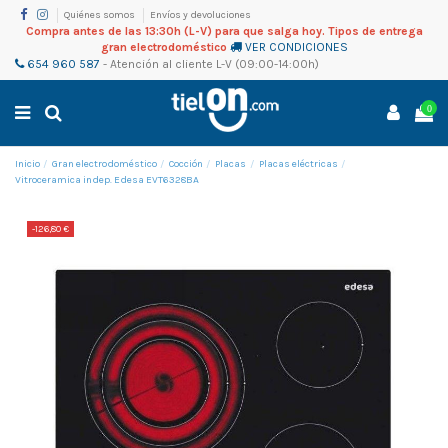
Quiénes somos
Envíos y devoluciones
Compra antes de las 13:30h (L-V) para que salga hoy. Tipos de entrega
gran electrodoméstico
VER CONDICIONES
654 960 587
-
Atención al cliente
L-V (09:00-14:00h)
0
Inicio
Gran electrodoméstico
Cocción
Placas
Placas eléctricas
Vitroceramica indep. Edesa EVT6328BA
-126,80 €