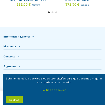
Aeg TO63IQ0FFB (Tactica)
Bosch PIJ631BB5E
322,05 €
372,50 €
418,66 €
569,00 €
Información general
Mi cuenta
Contacto
Síguenos
Newsletter
Esta tienda utiliza cookies y otras tecnologías para que podamos mejorar
su experiencia de usuario.
Política de cookies
Añadir al carrito
Aceptar
TielON.com © 2023. Todos los derechos reservados