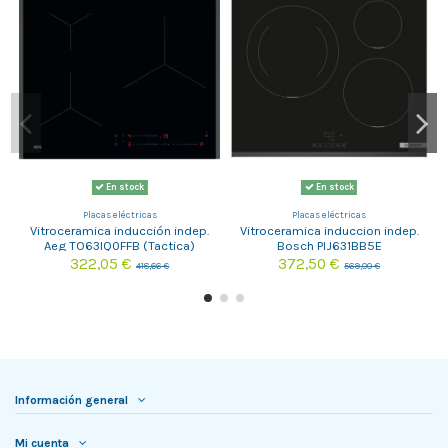
En stock
En stock
Placas eléctricas
Placas eléctricas
Vitroceramica inducción indep.
Vitroceramica induccion indep.
Aeg TO63IQ0FFB (Tactica)
Bosch PIJ631BB5E
322,05 €
372,50 €
418,66 €
569,00 €
Información general
Mi cuenta