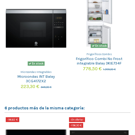
En stock
Frigoríficos Combis
Frigorífico Combi No Frost
integrable Balay 3KIE734F
En stock
778,50 €
1.289,00 €
Microondas Integrables
Microondas INT Balay
3CG4172X2
223,30 €
349,00 €
6 productos más de la misma categoría:
-96,62 €
¡En oferta!
-
-196,50 €