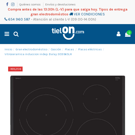
Quiénes somos
Envíos y devoluciones
Compra antes de las 13:30h (L-V) para que salga hoy. Tipos de entrega
gran electrodoméstico
VER CONDICIONES
654 960 587
-
Atención al cliente
L-V (09:00-14:00h)
0
Inicio
Gran electrodoméstico
Cocción
Placas
Placas eléctricas
Vitroceramica induccion indep. Balay 3EB965LR
-189,25 €