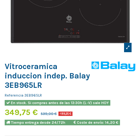
Vitroceramica
induccion indep. Balay
3EB965LR
Referencia
3EB965LR
En stock. Si compras antes de las 13:30h (L-V) sale HOY
349,75 €
539,00 €
-189,25 €
Tiempo entrega desde 24/72h
Coste de envío: 14,20 €