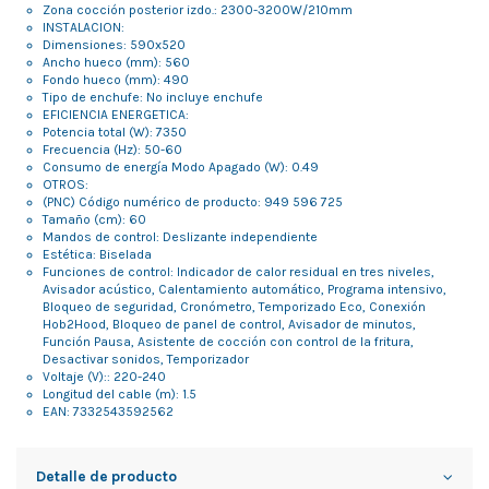
Zona cocción posterior izdo.: 2300-3200W/210mm
INSTALACION:
Dimensiones: 590x520
Ancho hueco (mm): 560
Fondo hueco (mm): 490
Tipo de enchufe: No incluye enchufe
EFICIENCIA ENERGETICA:
Potencia total (W): 7350
Frecuencia (Hz): 50-60
Consumo de energía Modo Apagado (W): 0.49
OTROS:
(PNC) Código numérico de producto: 949 596 725
Tamaño (cm): 60
Mandos de control: Deslizante independiente
Estética: Biselada
Funciones de control: Indicador de calor residual en tres niveles,
Avisador acústico, Calentamiento automático, Programa intensivo,
Bloqueo de seguridad, Cronómetro, Temporizado Eco, Conexión
Hob2Hood, Bloqueo de panel de control, Avisador de minutos,
Función Pausa, Asistente de cocción con control de la fritura,
Desactivar sonidos, Temporizador
Voltaje (V):: 220-240
Longitud del cable (m): 1.5
EAN: 7332543592562
Detalle de producto