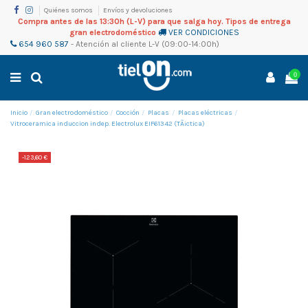
Quiénes somos
Envíos y devoluciones
Compra antes de las 13:30h (L-V) para que salga hoy. Tipos de entrega
gran electrodoméstico
VER CONDICIONES
654 960 587
-
Atención al cliente
L-V (09:00-14:00h)
0
Inicio
Gran electrodoméstico
Cocción
Placas
Placas eléctricas
Vitroceramica induccion indep. Electrolux EIF61342 (TÃ¡ctica)
-123,60 €