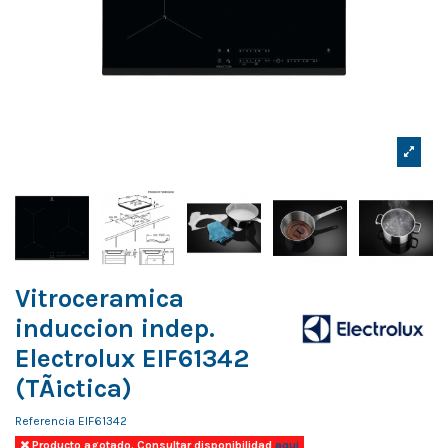
Vitroceramica
induccion indep.
Electrolux EIF61342
(TÃ¡ctica)
Referencia
EIF61342
Producto agotado. Consultar disponibilidad
aqui