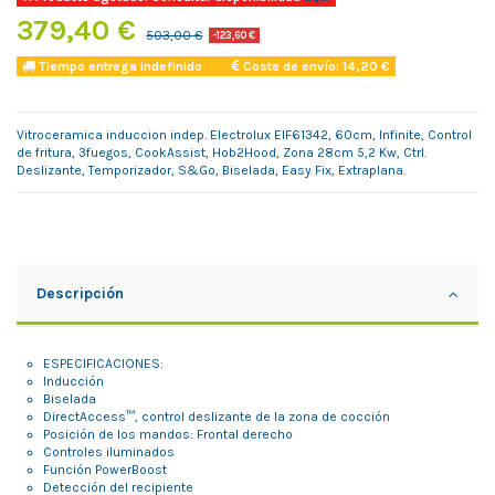
379,40 €
503,00 €
-123,60 €
Tiempo entrega indefinido
Coste de envío: 14,20 €
Vitroceramica induccion indep. Electrolux EIF61342, 60cm, Infinite, Control
de fritura, 3fuegos, CookAssist, Hob2Hood, Zona 28cm 5,2 Kw, Ctrl.
Deslizante, Temporizador, S&Go, Biselada, Easy Fix, Extraplana.
Descripción
ESPECIFICACIONES:
Inducción
Biselada
DirectAccess™, control deslizante de la zona de cocción
Posición de los mandos: Frontal derecho
Controles iluminados
Función PowerBoost
Detección del recipiente