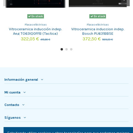
En stock
En stock
Placas eléctricas
Placas eléctricas
Vitroceramica inducción indep.
Vitroceramica induccion indep.
Aeg TO63IQ0FFB (Tactica)
Bosch PIJ631BB5E
322,05 €
372,50 €
418,66 €
569,00 €
Información general
Mi cuenta
Contacto
Síguenos
Newsletter
Esta tienda utiliza cookies y otras tecnologías para que podamos mejorar