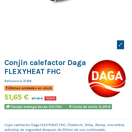
Conjin calefactor Daga
FLEXYHEAT FHC
Referencia
3788
Últimas unidades en stock
51,65 €
67,14 €
-15,50 €
Tiempo entrega desde 24/72h
Coste de envío: 9,26 €
Cojin calefactor Daga FLEXYHEAT FHC, 75x40cm, 100w, 3temp, microfibra,
autostop de seguridad despues de 90min de uso continuado,