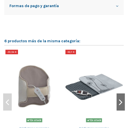
Formas de pago y garantía
6 productos más de la misma categoría:
-30,94 €
-16,11 €
-
En stock
En stock