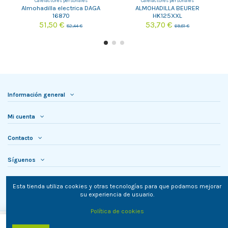
Calefactores personales
Calefactores personales
Almohadilla electrica DAGA
ALMOHADILLA BEURER
16870
HK125XXL
51,50 €
53,70 €
82,44 €
69,81 €
Información general
Mi cuenta
Contacto
Síguenos
Newsletter
Esta tienda utiliza cookies y otras tecnologías para que podamos mejorar
su experiencia de usuario.
Política de cookies