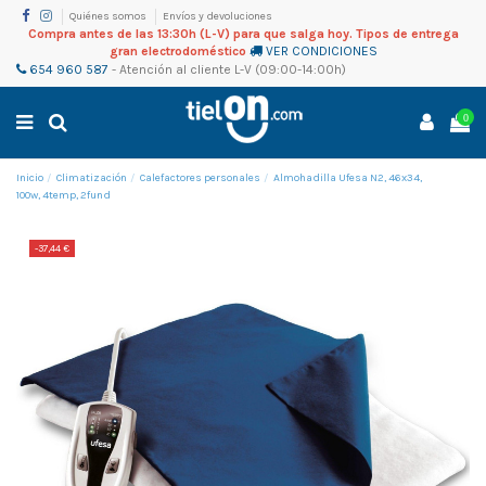
Quiénes somos
Envíos y devoluciones
Compra antes de las 13:30h (L-V) para que salga hoy. Tipos de entrega
gran electrodoméstico
VER CONDICIONES
654 960 587
-
Atención al cliente
L-V (09:00-14:00h)
0
Inicio
Climatización
Calefactores personales
Almohadilla Ufesa N2, 46x34,
100w, 4temp, 2fund
-37,44 €