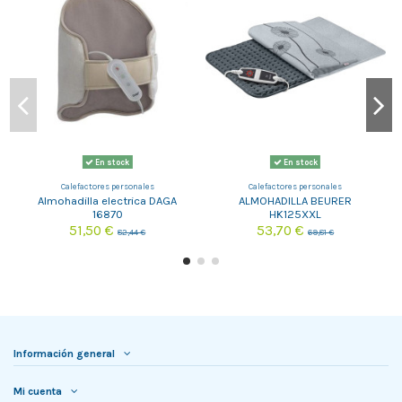
En stock
En stock
Calefactores personales
Calefactores personales
Almohadilla electrica DAGA
ALMOHADILLA BEURER
16870
HK125XXL
51,50 €
53,70 €
82,44 €
69,81 €
Información general
Mi cuenta