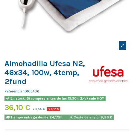
Almohadilla Ufesa N2,
46x34, 100w, 4temp,
2fund
Referencia
10105436
En stock. Si compras antes de las 13:30h (L-V) sale HOY
36,10 €
73,54 €
-37,44 €
Tiempo entrega desde 24/72h
Coste de envío: 9,26 €