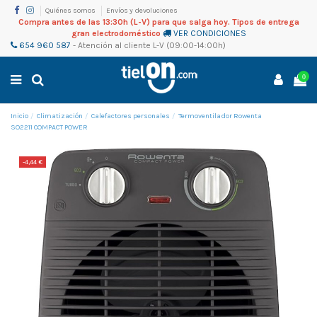
Quiénes somos
Envíos y devoluciones
Compra antes de las 13:30h (L-V) para que salga hoy. Tipos de entrega
gran electrodoméstico
VER CONDICIONES
654 960 587
-
Atención al cliente
L-V (09:00-14:00h)
0
Inicio
Climatización
Calefactores personales
Termoventilador Rowenta
SO2211 COMPACT POWER
-4,44 €