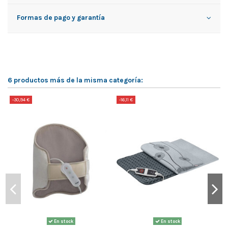
Formas de pago y garantía
6 productos más de la misma categoría:
-30,94 €
-16,11 €
-
En stock
En stock