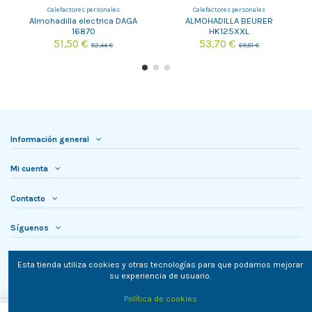
Calefactores personales
Calefactores personales
Almohadilla electrica DAGA
ALMOHADILLA BEURER
16870
HK125XXL
51,50 €
53,70 €
82,44 €
69,81 €
Información general
Mi cuenta
Contacto
Síguenos
Newsletter
Esta tienda utiliza cookies y otras tecnologías para que podamos mejorar
su experiencia de usuario.
Política de cookies