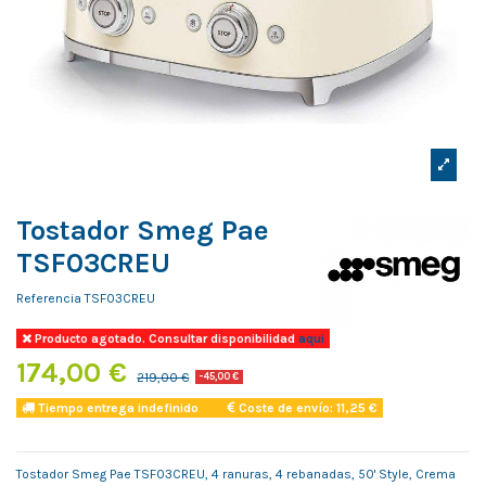
Tostador Smeg Pae
TSF03CREU
Referencia
TSF03CREU
Producto agotado. Consultar disponibilidad
aqui
174,00 €
219,00 €
-45,00 €
Tiempo entrega indefinido
Coste de envío: 11,25 €
Tostador Smeg Pae TSF03CREU, 4 ranuras, 4 rebanadas, 50' Style, Crema