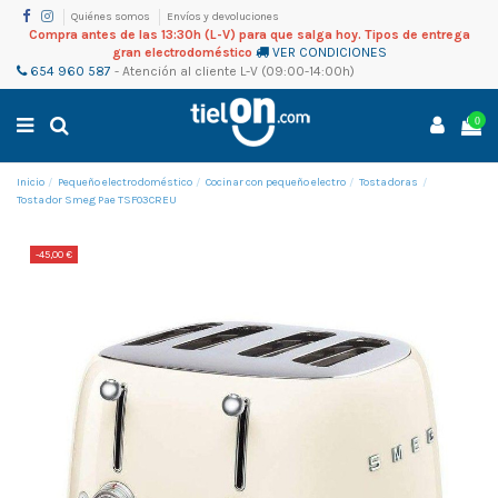
Quiénes somos
Envíos y devoluciones
Compra antes de las 13:30h (L-V) para que salga hoy. Tipos de entrega
gran electrodoméstico
VER CONDICIONES
654 960 587
-
Atención al cliente
L-V (09:00-14:00h)
0
Inicio
Pequeño electrodoméstico
Cocinar con pequeño electro
Tostadoras
Tostador Smeg Pae TSF03CREU
-45,00 €