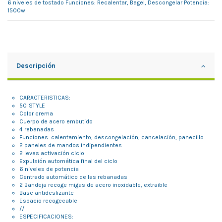
6 niveles de tostado Funciones: Recalentar, Bagel, Descongelar Potencia:
1500w
Descripción
CARACTERISTICAS:
50' STYLE
Color crema
Cuerpo de acero embutido
4 rebanadas
Funciones: calentamiento, descongelación, cancelación, panecillo
2 paneles de mandos indipendientes
2 levas activación ciclo
Expulsión automática final del ciclo
6 niveles de potencia
Centrado automático de las rebanadas
2 Bandeja recoge migas de acero inoxidable, extraible
Base antideslizante
Espacio recogecable
//
ESPECIFICACIONES: