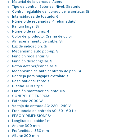
Material de la carcasa: Acero
Tipo de control: Botones, Nivel, Giratorio
Control regulable del dorado de la corteza: Si
Intensidades de tostado: 6
Número de rebanadas: 4 rebanada(s)
Ranura larga: Si
Número de ranuras: 4
Color del producto: Crema de color
Almacenamiento de cable: Si
Luz de indicación: Si
Mecanismo auto pop-up: Si
Función recalentar: Si
Función descongelar: Si
Botón detener/cancelar: Si
Mecanismo de auto centrado de pan: Si
Bandeja para migajas extraíble: Si
Base antideslizante: Si
Diseño: 50's Style
Función mantener caliente: No
CONTROL DE ENERGIA:
Potencia: 2000 W
Voltaje de entrada AC: 220 - 240 V
Frecuencia de entrada AC: 50 - 60 Hz
PESO Y DIMENSIONES:
Longitud del cable: 1 m
Ancho: 300 mm
Profundidad: 330 mm
Altura: 200 mm