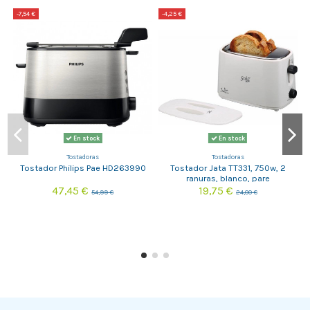
-7,54 €
-4,25 €
-
En stock
En stock
Tostadoras
Tostadoras
Tostador Philips Pae HD263990
Tostador Jata TT331, 750w, 2
ranuras, blanco, pare
47,45 €
19,75 €
54,99 €
24,00 €