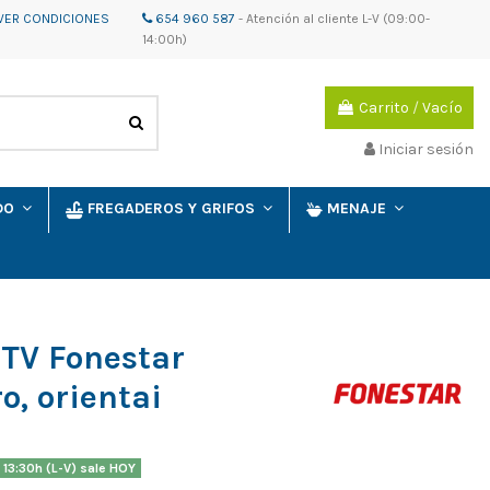
VER CONDICIONES
654 960 587
-
Atención al cliente
L-V (09:00-
14:00h)
Carrito
/
Vacío
Iniciar sesión
IDO
FREGADEROS Y GRIFOS
MENAJE
 TV Fonestar
, orientai
 13:30h (L-V) sale HOY