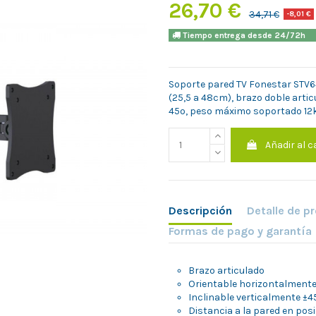
26,70 €
34,71 €
-8,01 €
Tiempo entrega desde 24/7
Soporte pared TV Fonestar STV648
(25,5 a 48cm), brazo doble artic
45º, peso máximo soportado 12
Añadir al c
Descripción
Detalle de p
Formas de pago y garantía
Brazo articulado
Orientable horizontalmente
Inclinable verticalmente ±4
Distancia a la pared en posi