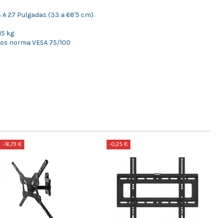
 A 27 Pulgadas (33 a 68'5 cm).
5 kg
ficios norma VESA 75/100
-16,79 €
-0,25 €