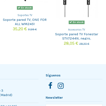
En stock
Soportes TV
Soporte pared TV, ONE FOR
En stock
ALL WM2451
35,20 €
51,99 €
Accesorios TV
Soporte pared TV Fonestar
STV7244N, negro,
28,05 €
28,30 €
Síguenos
o 3
 (Madrid)
Newsletter