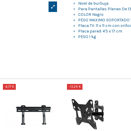
Nivel de burbuja
Para Pantallas Planas De 13
COLOR Negro
PESO MAXIMO SOPORTADO 1
Placa TV: 11 x 11 cm con ori
Placa pared: 4'5 x 17 cm
PESO 1 kg
-6,77 €
-13,29 €