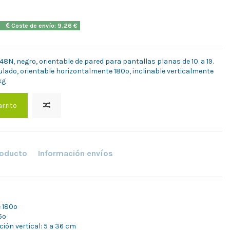
2h
Coste de envío: 9,26 €
N, negro, orientable de pared para pantallas planas de 10. a 19.
ulado, orientable horizontalmente 180º, inclinable verticalmente
kg
arrito
roducto
Información envíos
 180º
5º
ción vertical: 5 a 36 cm