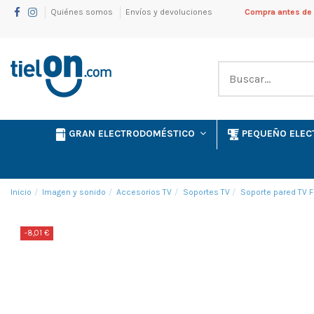
Quiénes somos
Envíos y devoluciones
Compra antes de l
GRAN ELECTRODOMÉSTICO
PEQUEÑO ELE
Inicio
Imagen y sonido
Accesorios TV
Soportes TV
Soporte pared TV F
-8,01 €