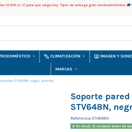
as 13:30h (L-V) para que salga hoy. Tipos de entrega gran electrodoméstico
CTRODOMÉSTICO
CLIMATIZACIÓN
IMAGEN Y SON
MARCAS
onestar STV648N, negro, orientai
Soporte pared
STV648N, negro
Referencia
STV648N
En stock. Si compras antes de las