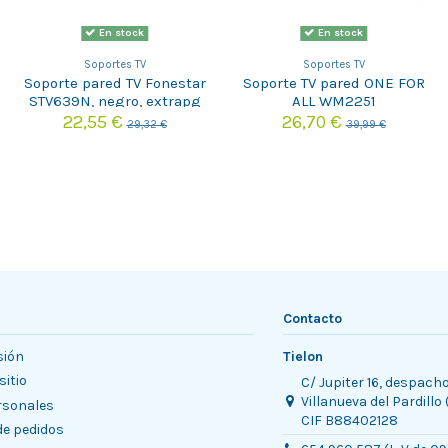
En stock
En stock
Soportes TV
Soportes TV
Soporte pared TV Fonestar
Soporte TV pared ONE FOR
STV639N, negro, extrapg
ALL WM2251
22,55 €
26,70 €
29,32 €
39,99 €
Contacto
sión
Tielon
sitio
C/ Jupiter 16, despach
Villanueva del Pardillo
rsonales
CIF B88402128
 de pedidos