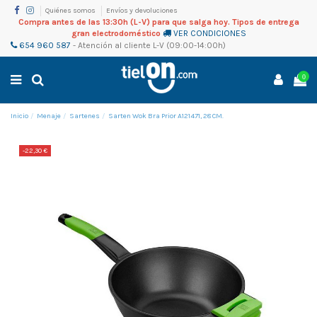
Quiénes somos
Envíos y devoluciones
Compra antes de las 13:30h (L-V) para que salga hoy. Tipos de entrega
gran electrodoméstico
VER CONDICIONES
654 960 587
-
Atención al cliente
L-V (09:00-14:00h)
0
Inicio
Menaje
Sartenes
Sarten Wok Bra Prior A121471, 28 CM.
-22,30 €