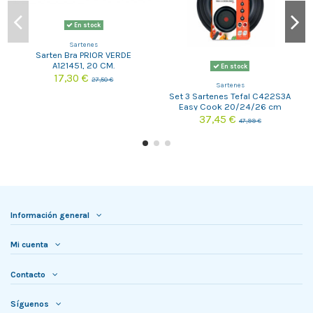
En stock
Sartenes
Sarten Bra PRIOR VERDE
A121451, 20 CM.
En stock
17,30 €
27,50 €
Sartenes
Set 3 Sartenes Tefal C422S3A
Easy Cook 20/24/26 cm
37,45 €
47,99 €
Información general
Mi cuenta
Contacto
Síguenos