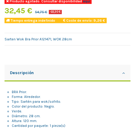
Producto agotado. Consultar disponibilidad
aqui
32,45 €
54,75 €
-22,30 €
Tiempo entrega indefinido
Coste de envío: 9,26 €
Sarten Wok Bra Prior A121471, WOK 28cm
Descripción
BRA Prior.
Forma: Alrededor.
Tipo: Sartén para wok/sofrito.
Color del producto: Negro.
Verde.
Diámetro: 28 cm.
Altura: 120 mm.
Cantidad por paquete: 1 pieza(s)