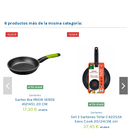
6 productos más de la misma categoría:
-10,20 €
-10,54 €
-
En stock
Sartenes
Sarten Bra PRIOR VERDE
A121451, 20 CM.
En stock
17,30 €
27,50 €
Sartenes
Set 3 Sartenes Tefal C422S3A
Easy Cook 20/24/26 cm
37,45 €
47,99 €