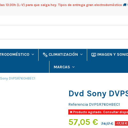
as 13:30h (L-V) para que salga hoy. Tipos de entrega gran electrodoméstico
CTRODOMÉSTICO
CLIMATIZACIÓN
IMAGEN Y SON
MARCAS
 Sony DVPSR760HBEC1
Dvd Sony DVP
Referencia
DVPSR760HBEC1
Producto agotado. Consultar dispo
57,05 €
74,17 €
-17,12 €