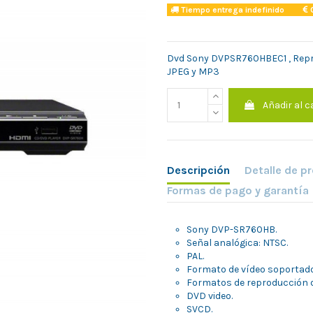
Tiempo entrega indefinido
C
Dvd Sony DVPSR760HBEC1 , Repr
JPEG y MP3
Añadir al c
Descripción
Detalle de p
Formas de pago y garantía
Sony DVP-SR760HB.
Señal analógica: NTSC.
PAL.
Formato de vídeo soportado
Formatos de reproducción d
DVD video.
SVCD.