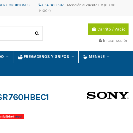
VER CONDICIONES
654 960 587
-
Atención al cliente
L-V (09:00-
14:00h)
Carrito
/
Vacío
Iniciar sesión
IDO
FREGADEROS Y GRIFOS
MENAJE
SR760HBEC1
nibilidad
aqui