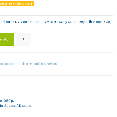
oste de envío: 9,26 €
oductor DVD con salida HDMI a 1080p y USB compatible con Xvid,
arrito
roducto
Información envíos
: 1080p.
e discos: CD audio.