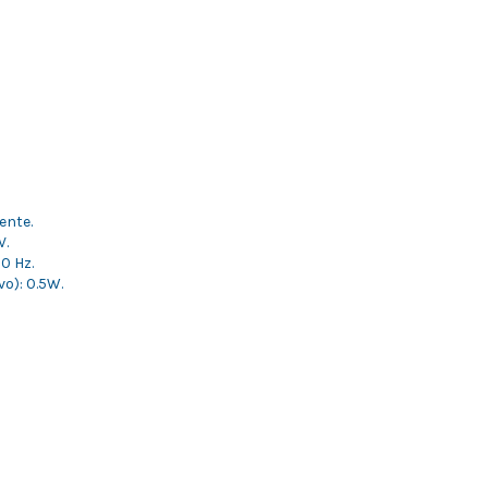
ente.
V.
0 Hz.
o): 0.5W.