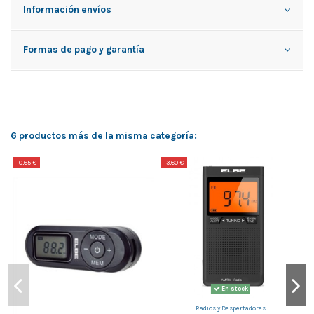
Información envíos
Formas de pago y garantía
6 productos más de la misma categoría:
-0,65 €
-3,60 €
-
En stock
Radios y Despertadores