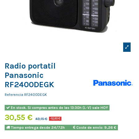
Radio portatil
Panasonic
RF2400DEGK
Referencia
RF2400DEGK
En stock. Si compras antes de las 13:30h (L-V) sale HOY
30,55 €
43,15 €
-12,60 €
Tiempo entrega desde 24/72h
Coste de envío: 9,26 €