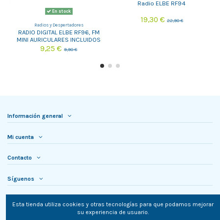
Radio ELBE RF94
En stock
19,30 €
22,90 €
Radios y Despertadores
RADIO DIGITAL ELBE RF96, FM
MINI AURICULARES INCLUIDOS
MUY LIGERA
9,25 €
9,90 €
Información general
Mi cuenta
Contacto
Síguenos
Newsletter
Esta tienda utiliza cookies y otras tecnologías para que podamos mejorar
su experiencia de usuario.