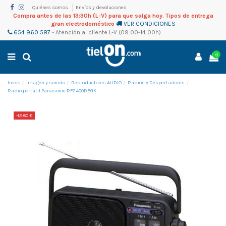
Quiénes somos
Envíos y devoluciones
Compra antes de las 13:30h (L-V) para que salga hoy. Tipos de entrega
gran electrodoméstico
VER CONDICIONES
654 960 587
-
Atención al cliente
L-V (09:00-14:00h)
0
Inicio
Imagen y sonido
Reproductores AUDIO
Radios y Despertadores
Radio portatil Panasonic RF2400DEGK
-12,60 €