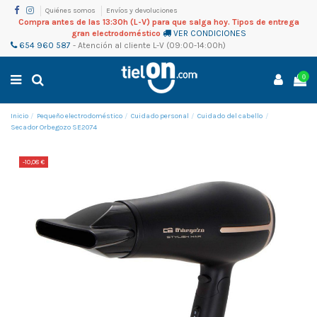
Quiénes somos
Envíos y devoluciones
Compra antes de las 13:30h (L-V) para que salga hoy. Tipos de entrega
gran electrodoméstico
VER CONDICIONES
654 960 587
-
Atención al cliente
L-V (09:00-14:00h)
0
Inicio
Pequeño electrodoméstico
Cuidado personal
Cuidado del cabello
Secador Orbegozo SE2074
-10,08 €