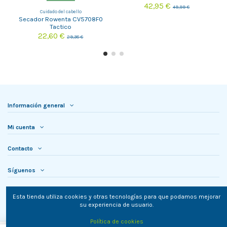
42,95 €
49,99 €
Cuidado del cabello
Secador Rowenta CV5708F0
Tactico
22,60 €
29,38 €
Información general
Mi cuenta
Contacto
Síguenos
Newsletter
Esta tienda utiliza cookies y otras tecnologías para que podamos mejorar
su experiencia de usuario.
Política de cookies