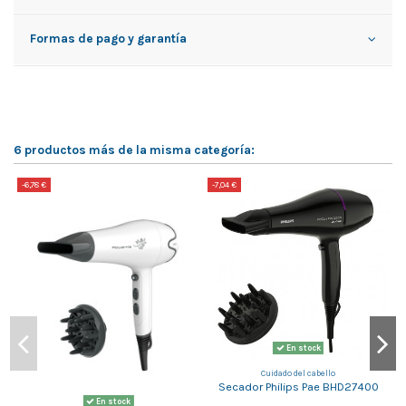
Formas de pago y garantía
6 productos más de la misma categoría:
-6,78 €
-7,04 €
-
En stock
Cuidado del cabello
Secador Philips Pae BHD27400
En stock