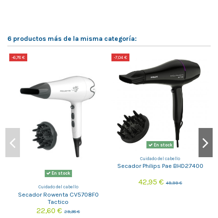
6 productos más de la misma categoría:
-6,78 €
-7,04 €
-
En stock
Cuidado del cabello
Secador Philips Pae BHD27400
En stock
42,95 €
49,99 €
Cuidado del cabello
Secador Rowenta CV5708F0
Tactico
22,60 €
29,38 €