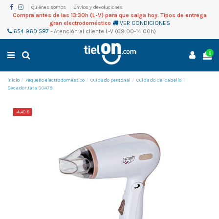
Quiénes somos
Envíos y devoluciones
Compra antes de las 13:30h (L-V) para que salga hoy. Tipos de entrega
gran electrodoméstico
VER CONDICIONES
654 960 587
-
Atención al cliente
L-V (09:00-14:00h)
0
Inicio
Pequeño electrodoméstico
Cuidado personal
Cuidado del cabello
Secador Jata SC47B
-4,40 €