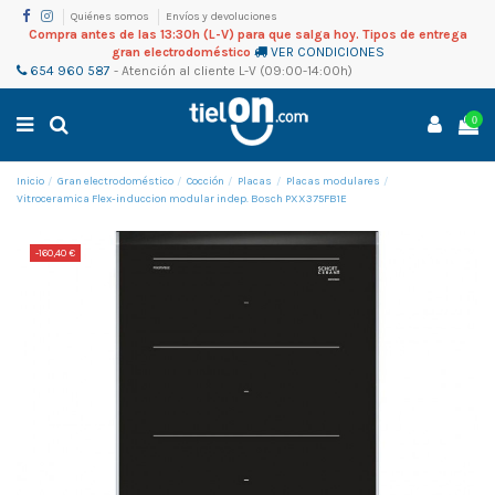
Quiénes somos
Envíos y devoluciones
Compra antes de las 13:30h (L-V) para que salga hoy. Tipos de entrega
gran electrodoméstico
VER CONDICIONES
654 960 587
-
Atención al cliente
L-V (09:00-14:00h)
0
Inicio
Gran electrodoméstico
Cocción
Placas
Placas modulares
Vitroceramica Flex-induccion modular indep. Bosch PXX375FB1E
-160,40 €