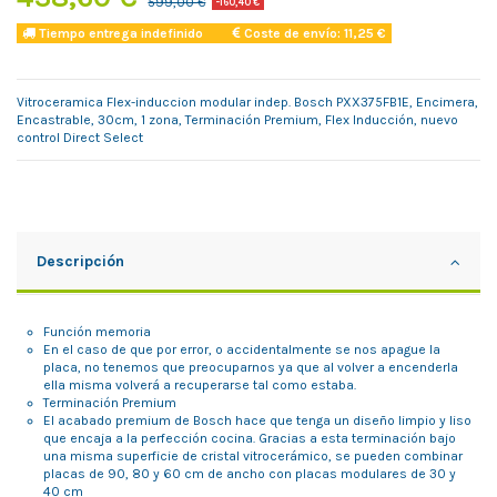
599,00 €
-160,40 €
Tiempo entrega indefinido
Coste de envío: 11,25 €
Vitroceramica Flex-induccion modular indep. Bosch PXX375FB1E, Encimera,
Encastrable, 30cm, 1 zona, Terminación Premium, Flex Inducción, nuevo
control Direct Select
Descripción
Función memoria
En el caso de que por error, o accidentalmente se nos apague la
placa, no tenemos que preocuparnos ya que al volver a encenderla
ella misma volverá a recuperarse tal como estaba.
Terminación Premium
El acabado premium de Bosch hace que tenga un diseño limpio y liso
que encaja a la perfección cocina. Gracias a esta terminación bajo
una misma superficie de cristal vitrocerámico, se pueden combinar
placas de 90, 80 y 60 cm de ancho con placas modulares de 30 y
40 cm