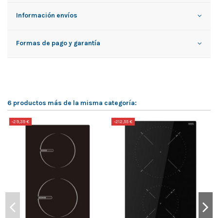
Información envíos
Formas de pago y garantía
6 productos más de la misma categoría:
-29,39 €
-212,55 €
-