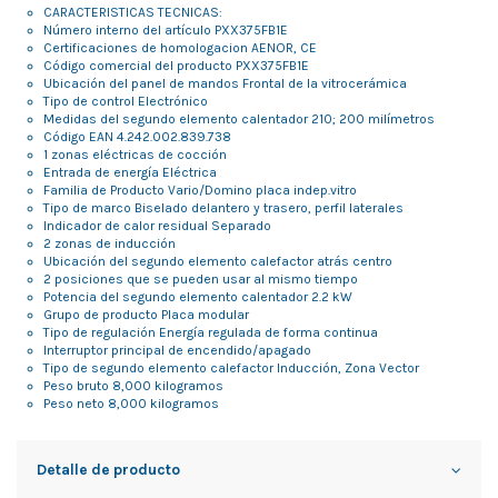
CARACTERISTICAS TECNICAS:
Número interno del artículo PXX375FB1E
Certificaciones de homologacion AENOR, CE
Código comercial del producto PXX375FB1E
Ubicación del panel de mandos Frontal de la vitrocerámica
Tipo de control Electrónico
Medidas del segundo elemento calentador 210; 200 milímetros
Código EAN 4.242.002.839.738
1 zonas eléctricas de cocción
Entrada de energía Eléctrica
Familia de Producto Vario/Domino placa indep.vitro
Tipo de marco Biselado delantero y trasero, perfil laterales
Indicador de calor residual Separado
2 zonas de inducción
Ubicación del segundo elemento calefactor atrás centro
2 posiciones que se pueden usar al mismo tiempo
Potencia del segundo elemento calentador 2.2 kW
Grupo de producto Placa modular
Tipo de regulación Energía regulada de forma continua
Interruptor principal de encendido/apagado
Tipo de segundo elemento calefactor Inducción, Zona Vector
Peso bruto 8,000 kilogramos
Peso neto 8,000 kilogramos
Detalle de producto