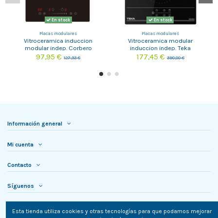
En stock
En stock
Placas modulares
Placas modulares
Vitroceramica induccion
Vitroceramica modular
modular indep. Corbero
induccion indep. Teka
CCIG205D
IBC32000BK
97,95 €
177,45 €
127,33 €
390,00 €
Información general
Mi cuenta
Contacto
Síguenos
Newsletter
Esta tienda utiliza cookies y otras tecnologías para que podamos mejorar