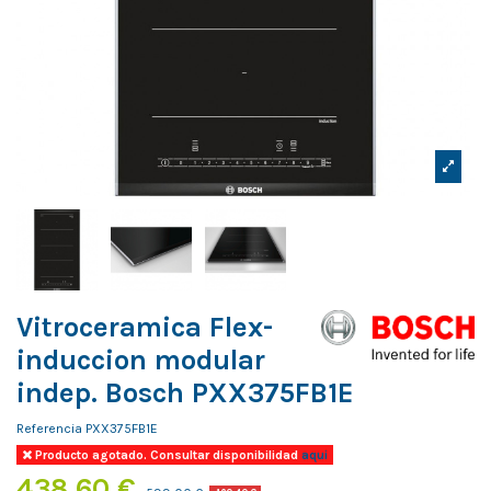
Vitroceramica Flex-
induccion modular
indep. Bosch PXX375FB1E
Referencia
PXX375FB1E
Producto agotado. Consultar disponibilidad
aqui
438,60 €