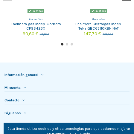
En stock
En stock
Placas Gas
Placas Gas
Encimera gas indep. Corbero
Encimera Cristalgas indep.
CPGS423X
Teka GBC63110KBN NAT
90,60 €
147,70 €
117,78 €
285,00 €
Información general
Mi cuenta
Contacto
Síguenos
Newsletter
Esta tienda utiliza cookies y otras tecnologías para que podamos mejorar
su experiencia de usuario.