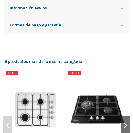
Información envíos
Formas de pago y garantía
6 productos más de la misma categoría:
-27,18 €
-137,30 €
-