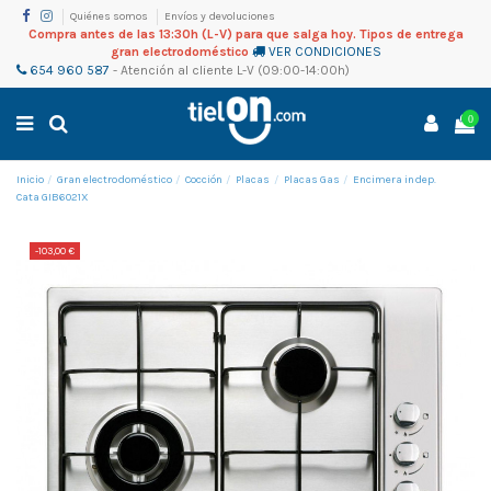
Quiénes somos
Envíos y devoluciones
Compra antes de las 13:30h (L-V) para que salga hoy. Tipos de entrega
gran electrodoméstico
VER CONDICIONES
654 960 587
-
Atención al cliente
L-V (09:00-14:00h)
0
Inicio
Gran electrodoméstico
Cocción
Placas
Placas Gas
Encimera indep.
Cata GIB6021X
-103,00 €