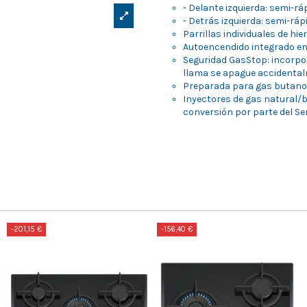
- Delante izquierda: semi-r
- Detrás izquierda: semi-rá
Parrillas individuales de hie
Autoencendido integrado e
Seguridad GasStop: incorpo
llama se apague accidenta
Preparada para gas butan
Inyectores de gas natural/bi
conversión por parte del Ser
-201,15 €
-156,40 €