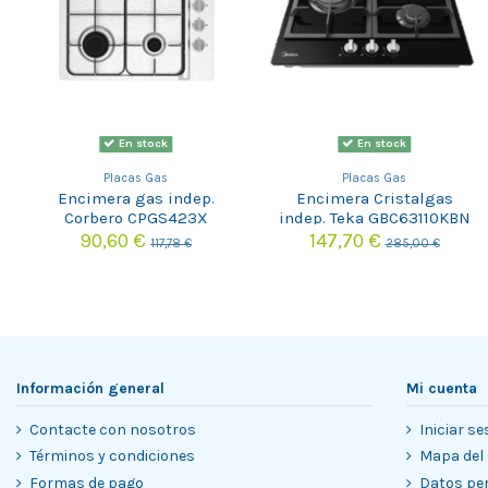
En stock
En stock
Placas Gas
Placas Gas
Encimera gas indep.
Encimera Cristalgas
Corbero CPGS423X
indep. Teka GBC63110KBN
NAT
90,60 €
147,70 €
117,78 €
285,00 €
Información general
Mi cuenta
Contacte con nosotros
Iniciar se
Términos y condiciones
Mapa del 
Formas de pago
Datos pe