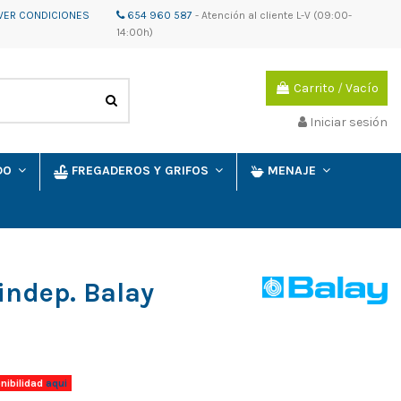
VER CONDICIONES
654 960 587
-
Atención al cliente
L-V (09:00-
14:00h)
Carrito
/
Vacío
Iniciar sesión
IDO
FREGADEROS Y GRIFOS
MENAJE
indep. Balay
nibilidad
aqui