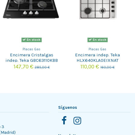
En stock
En stock
Placas Gas
Placas Gas
Encimera Cristalgas
Encimera indep. Teka
indep. Teka GBC63110KBB
HLX640KLA0EIXNAT
BUT
147,70 €
110,00 €
285,00 €
160,00 €
Síguenos
o 3
 (Madrid)