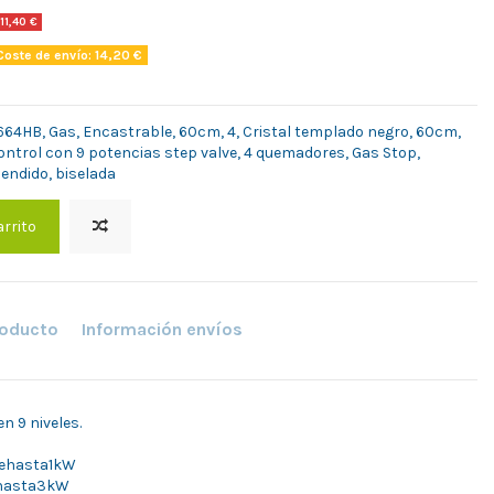
111,40 €
oste de envío: 14,20 €
64HB, Gas, Encastrable, 60cm, 4, Cristal templado negro, 60cm,
ontrol con 9 potencias step valve, 4 quemadores, Gas Stop,
cendido, biselada
arrito
roducto
Información envíos
n 9 niveles.
 dehasta1kW
dehasta3kW