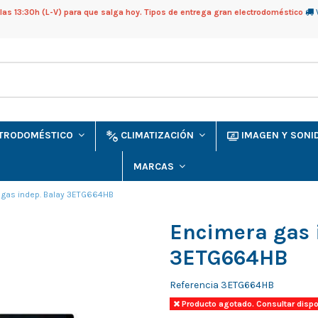
as 13:30h (L-V) para que salga hoy. Tipos de entrega gran electrodoméstico
CTRODOMÉSTICO
CLIMATIZACIÓN
IMAGEN Y SON
MARCAS
 gas indep. Balay 3ETG664HB
Encimera gas 
3ETG664HB
Referencia
3ETG664HB
Producto agotado. Consultar dispo