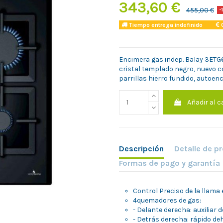
343,60 €
455,00 €
-
Tiempo entrega indefinido
C
Encimera gas indep. Balay 3ETG6
cristal templado negro, nuevo c
parrillas hierro fundido, autoen
Añadir al c
Descripción
Detalle de p
Formas de pago y garantía
Control Preciso de la llama e
4quemadores de gas:
- Delante derecha: auxiliar
- Detrás derecha: rápido 