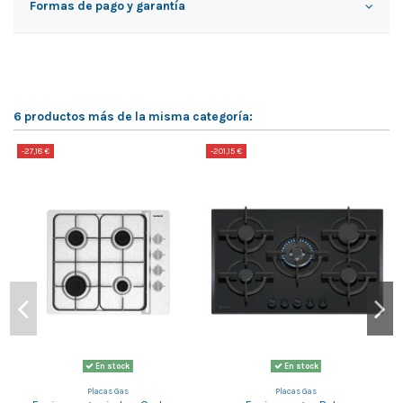
Formas de pago y garantía
6 productos más de la misma categoría:
-27,18 €
-201,15 €
-
En stock
En stock
Placas Gas
Placas Gas