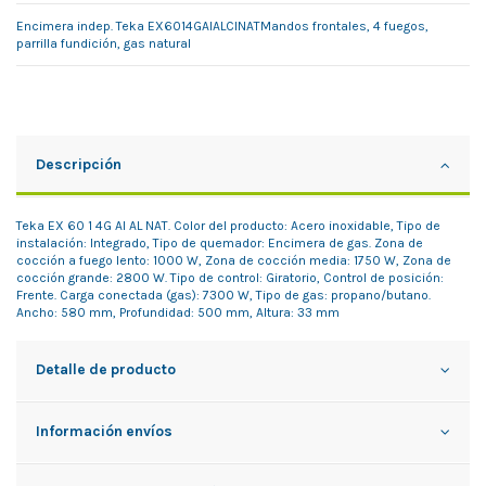
Encimera indep. Teka EX6014GAIALCINATMandos frontales, 4 fuegos,
parrilla fundición, gas natural
Descripción
Teka EX 60 1 4G AI AL NAT. Color del producto: Acero inoxidable, Tipo de
instalación: Integrado, Tipo de quemador: Encimera de gas. Zona de
cocción a fuego lento: 1000 W, Zona de cocción media: 1750 W, Zona de
cocción grande: 2800 W. Tipo de control: Giratorio, Control de posición:
Frente. Carga conectada (gas): 7300 W, Tipo de gas: propano/butano.
Ancho: 580 mm, Profundidad: 500 mm, Altura: 33 mm
Detalle de producto
Información envíos