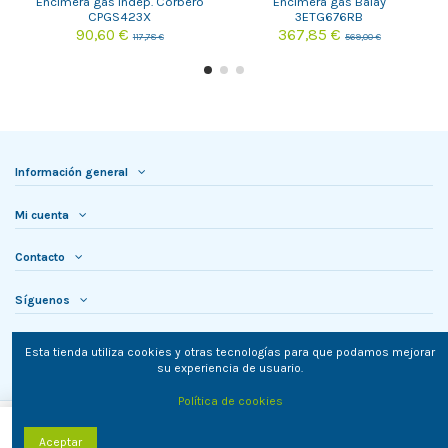
Encimera gas indep. Corbero
Encimera gas Balay
CPGS423X
3ETG676RB
90,60 €
367,85 €
117,78 €
569,00 €
Información general
Mi cuenta
Contacto
Síguenos
Newsletter
Esta tienda utiliza cookies y otras tecnologías para que podamos mejorar
su experiencia de usuario.
Política de cookies
Añadir al carrito
Aceptar