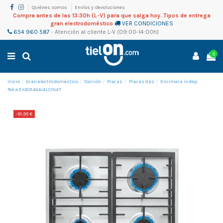
Quiénes somos
Envíos y devoluciones
Compra antes de las 13:30h (L-V) para que salga hoy. Tipos de entrega
gran electrodoméstico
VER CONDICIONES
654 960 587
-
Atención al cliente
L-V (09:00-14:00h)
0
Inicio
Gran electrodoméstico
Cocción
Placas
Placas Gas
Encimera indep.
Teka EX6014GAIALCINAT
-91,95 €