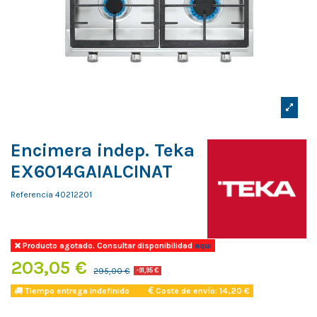
Encimera indep. Teka
EX6014GAIALCINAT
Referencia
40212201
Producto agotado. Consultar disponibilidad
aqui
203,05 €
295,00 €
-91,95 €
Tiempo entrega indefinido
Coste de envío: 14,20 €