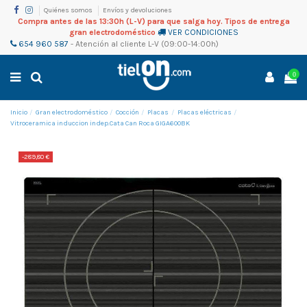
Quiénes somos
Envíos y devoluciones
Compra antes de las 13:30h (L-V) para que salga hoy. Tipos de entrega
gran electrodoméstico
VER CONDICIONES
654 960 587
-
Atención al cliente
L-V (09:00-14:00h)
0
Inicio
Gran electrodoméstico
Cocción
Placas
Placas eléctricas
Vitroceramica induccion indep.Cata Can Roca GIGA600BK
-289,80 €