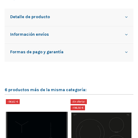
Detalle de producto
Información envíos
Formas de pago y garantía
6 productos más de la misma categoría:
-96,62 €
¡En oferta!
-
-196,50 €