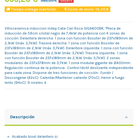
985,00 €
-289,80 €
Tiempo entrega indefinido
Coste de envío: 14,20 €
Vitroceramica induccion indep.Cata Can Roca GIGA600BK, "Placa de
inducción de 59cm cristal negro de 7,4kW de potencia con 4 zonas de
cocción. Delantera derercha: 1 zona con función Booster de 237x189mm de
2,1kW (máx. 3,7kW). Trasera derecha: 1 zona con función Booster de
237x189mm de 2,1kW (máx. 3,7kW). Delantera izquierda: 1 zona con función
Booster de 237x189mm de 2,1kW (máx. 3,7kW). Trasera izquierda:. 1 zona
con función Booster de 237x189mm de 2,1kW (máx. 3,7kW). 2 zonas
modulares de 237x378mm de 3,7kW. 1 zona modular gigante de Ø400mm.
Regulación continua de la potencia . Control táctil deslizante independiente
para cada zona. Dispone de tres funciones de cocción:. Fundir /
Descongelar (42ºC). Calentar/Mantener caliente (70ºC). Hervir a fuego
lento (94ºC). 9 niveles d
Descripción
Acabado bisel delantero si