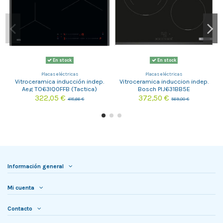
En stock
En stock
Placas eléctricas
Placas eléctricas
Vitroceramica inducción indep.
Vitroceramica induccion indep.
Aeg TO63IQ0FFB (Tactica)
Bosch PIJ631BB5E
322,05 €
372,50 €
418,66 €
569,00 €
Información general
Mi cuenta
Contacto