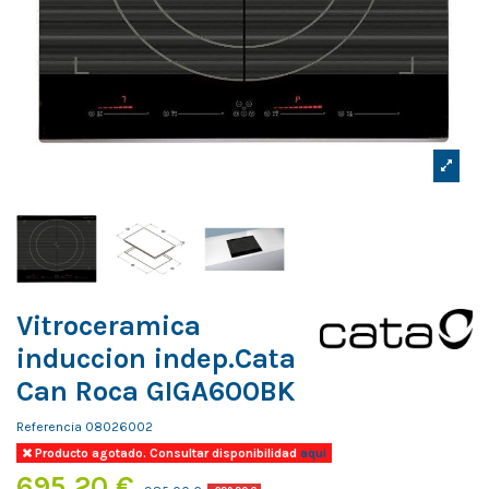
Vitroceramica
induccion indep.Cata
Can Roca GIGA600BK
Referencia
08026002
Producto agotado. Consultar disponibilidad
aqui
695,20 €