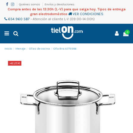
Quiénes somos
Envíos y devoluciones
Compra antes de las 13:30h (L-V) para que salga hoy. Tipos de entrega
gran electrodoméstico
VER CONDICIONES
654 960 587
-
Atención al cliente
L-V (09:00-14:00h)
0
Inicio
Menaje
Ollas de cocina
Olla Bra A773956
-42,25 €