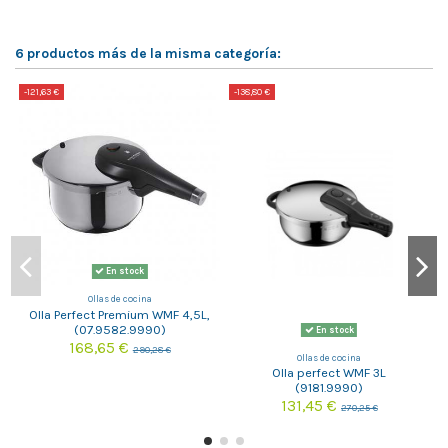
6 productos más de la misma categoría:
-121,63 €
-138,80 €
-
En stock
Ollas de cocina
Olla Perfect Premium WMF 4,5L,
(07.9582.9990)
En stock
168,65 €
290,28 €
Ollas de cocina
Olla perfect WMF 3L
(9181.9990)
131,45 €
270,25 €