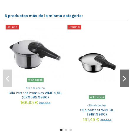
6 productos más de la misma categoría:
-121,63 €
-138,80 €
-
En stock
Ollas de cocina
Olla Perfect Premium WMF 4,5L,
(07.9582.9990)
En stock
168,65 €
290,28 €
Ollas de cocina
Olla perfect WMF 3L
(9181.9990)
131,45 €
270,25 €