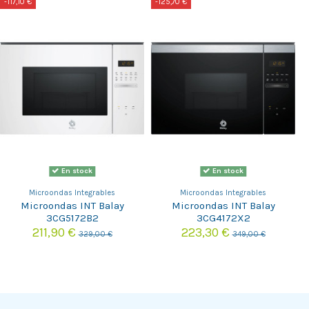
-117,10 €
-125,70 €
En stock
En stock
Microondas Integrables
Microondas Integrables
Microondas INT Balay
Microondas INT Balay
3CG5172B2
3CG4172X2
211,90 €
223,30 €
329,00 €
349,00 €