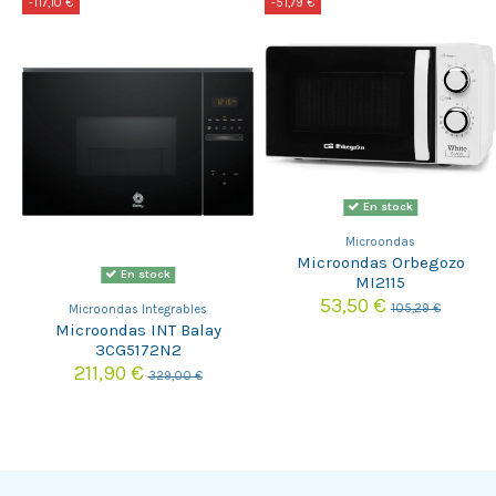
-117,10 €
-51,79 €
En stock
Microondas
Microondas Orbegozo
En stock
MI2115
53,50 €
105,29 €
Microondas Integrables
Microondas INT Balay
3CG5172N2
211,90 €
329,00 €