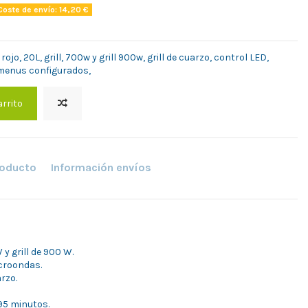
oste de envío: 14,20 €
, 20L, grill, 700w y grill 900w, grill de cuarzo, control LED,
 menus configurados,
arrito
roducto
Información envíos
 grill de 900 W.
icroondas.
arzo.
95 minutos.