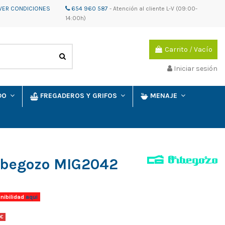
VER CONDICIONES
654 960 587
-
Atención al cliente
L-V (09:00-
14:00h)
Carrito
/
Vacío
Iniciar sesión
IDO
FREGADEROS Y GRIFOS
MENAJE
rbegozo MIG2042
nibilidad
aqui
 €