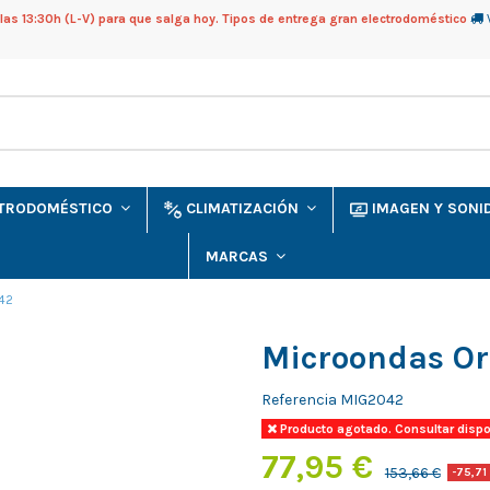
as 13:30h (L-V) para que salga hoy. Tipos de entrega gran electrodoméstico
CTRODOMÉSTICO
CLIMATIZACIÓN
IMAGEN Y SON
MARCAS
42
Microondas O
Referencia
MIG2042
Producto agotado. Consultar dispo
77,95 €
153,66 €
-75,71