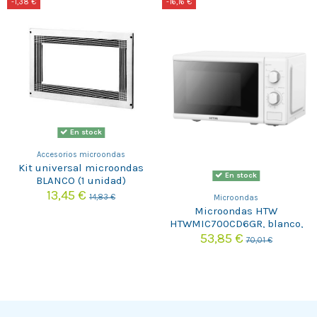
-1,38 €
-16,16 €
En stock
Accesorios microondas
Kit universal microondas
En stock
BLANCO (1 unidad)
13,45 €
14,83 €
Microondas
Microondas HTW
HTWMIC700CD6GR, blanco,
20L, 700W, GRILL
53,85 €
70,01 €