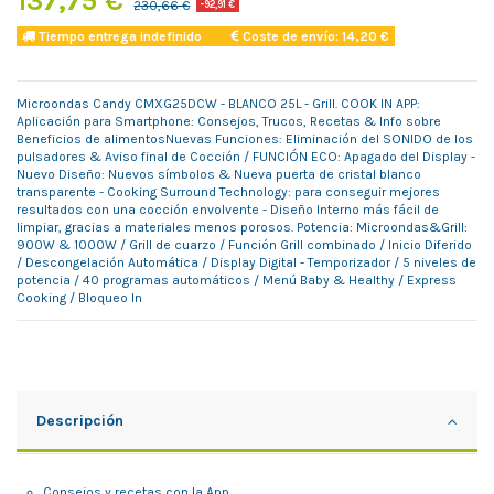
230,66 €
-92,91 €
Tiempo entrega indefinido
Coste de envío: 14,20 €
Microondas Candy CMXG25DCW - BLANCO 25L - Grill. COOK IN APP:
Aplicación para Smartphone: Consejos, Trucos, Recetas & Info sobre
Beneficios de alimentosNuevas Funciones: Eliminación del SONIDO de los
pulsadores & Aviso final de Cocción / FUNCIÓN ECO: Apagado del Display -
Nuevo Diseño: Nuevos símbolos & Nueva puerta de cristal blanco
transparente - Cooking Surround Technology: para conseguir mejores
resultados con una cocción envolvente - Diseño Interno más fácil de
limpiar, gracias a materiales menos porosos. Potencia: Microondas&Grill:
900W & 1000W / Grill de cuarzo / Función Grill combinado / Inicio Diferido
/ Descongelación Automática / Display Digital - Temporizador / 5 niveles de
potencia / 40 programas automáticos / Menú Baby & Healthy / Express
Cooking / Bloqueo In
Descripción
Consejos y recetas con la App