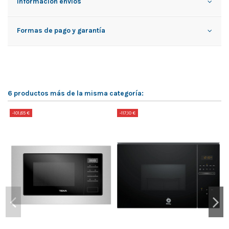
Información envíos
Formas de pago y garantía
6 productos más de la misma categoría:
-101,85 €
-117,10 €
-