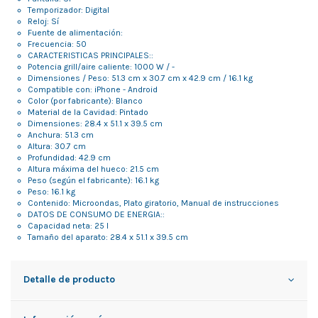
Temporizador: Digital
Reloj: Sí
Fuente de alimentación:
Frecuencia: 50
CARACTERISTICAS PRINCIPALES::
Potencia grill/aire caliente: 1000 W / -
Dimensiones / Peso: 51.3 cm x 30.7 cm x 42.9 cm / 16.1 kg
Compatible con: iPhone - Android
Color (por fabricante): Blanco
Material de la Cavidad: Pintado
Dimensiones: 28.4 x 51.1 x 39.5 cm
Anchura: 51.3 cm
Altura: 30.7 cm
Profundidad: 42.9 cm
Altura máxima del hueco: 21.5 cm
Peso (según el fabricante): 16.1 kg
Peso: 16.1 kg
Contenido: Microondas, Plato giratorio, Manual de instrucciones
DATOS DE CONSUMO DE ENERGIA::
Capacidad neta: 25 l
Tamaño del aparato: 28.4 x 51.1 x 39.5 cm
Detalle de producto