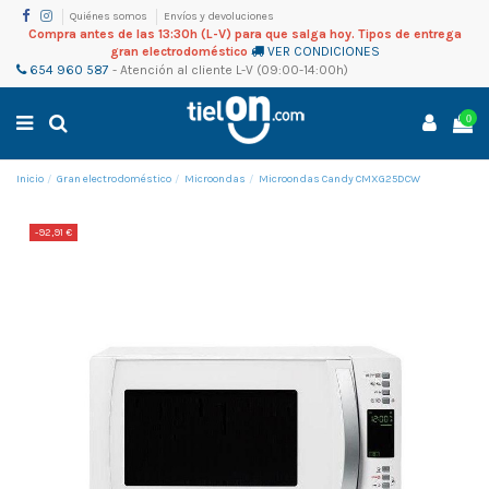
Quiénes somos
Envíos y devoluciones
Compra antes de las 13:30h (L-V) para que salga hoy. Tipos de entrega
gran electrodoméstico
VER CONDICIONES
654 960 587
-
Atención al cliente
L-V (09:00-14:00h)
0
Inicio
Gran electrodoméstico
Microondas
Microondas Candy CMXG25DCW
-92,91 €