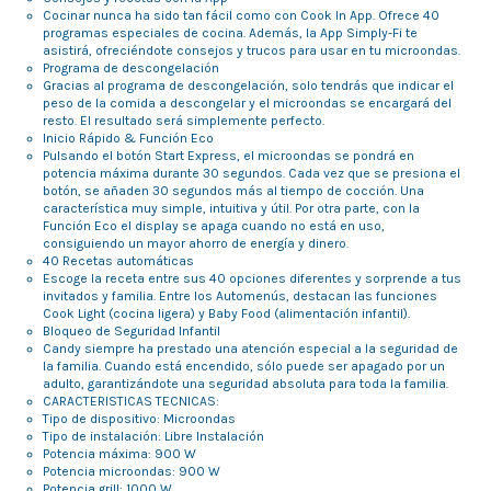
Cocinar nunca ha sido tan fácil como con Cook In App. Ofrece 40
programas especiales de cocina. Además, la App Simply-Fi te
asistirá, ofreciéndote consejos y trucos para usar en tu microondas.
Programa de descongelación
Gracias al programa de descongelación, solo tendrás que indicar el
peso de la comida a descongelar y el microondas se encargará del
resto. El resultado será simplemente perfecto.
Inicio Rápido & Función Eco
Pulsando el botón Start Express, el microondas se pondrá en
potencia máxima durante 30 segundos. Cada vez que se presiona el
botón, se añaden 30 segundos más al tiempo de cocción. Una
característica muy simple, intuitiva y útil. Por otra parte, con la
Función Eco el display se apaga cuando no está en uso,
consiguiendo un mayor ahorro de energía y dinero.
40 Recetas automáticas
Escoge la receta entre sus 40 opciones diferentes y sorprende a tus
invitados y familia. Entre los Automenús, destacan las funciones
Cook Light (cocina ligera) y Baby Food (alimentación infantil).
Bloqueo de Seguridad Infantil
Candy siempre ha prestado una atención especial a la seguridad de
la familia. Cuando está encendido, sólo puede ser apagado por un
adulto, garantizándote una seguridad absoluta para toda la familia.
CARACTERISTICAS TECNICAS:
Tipo de dispositivo: Microondas
Tipo de instalación: Libre Instalación
Potencia máxima: 900 W
Potencia microondas: 900 W
Potencia grill: 1000 W