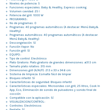
Niveles de potencia: 5
Funciones especiales: Baby & Healthy, Express cooking
Volumen cavidad: 25 l
Potencia del grill: 1000 W
PROGRAMAS::
Nº de programas: 0
Programas: 40 programas automáticos (A destacar: Menú Baby&
Healthy)
Programas automáticos: 40 programas automáticos (A destacar:
Menú Baby& Healthy)
Descongelación: Sí
Función Vapor: No
Función grill: Sí
EQUIPO::
Tipo de control: Electrónico
Plato Giratorio: Plato giratorio de grandes dimensiones: ø31.5 cm
Tamaño plato rotativo: 315 mm
Dimensiones grill (A/Al/F): 21.5 x 33 x 34.6 cm
Sistema de limpieza: Esmalte fácil de limpiar
Bloqueo infantil: Sí
Características de seguridad: Bloqueo infantil
Características especiales: Microondas con grill, 25 litros, Cook In
App, Eco, Eliminación de sonido de pulsadores y sonido final de
cocción
Compatible con la aplicación: Sí
VISUALIZACION/CONTROL::
Controles: Electrónicos
Pantalla: Sí