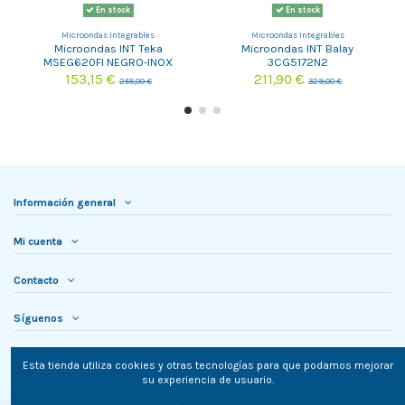
En stock
En stock
Microondas Integrables
Microondas Integrables
Microondas INT Teka
Microondas INT Balay
MSEG620FI NEGRO-INOX
3CG5172N2
(SUST. MWE225FI )
153,15 €
211,90 €
255,00 €
329,00 €
Información general
Mi cuenta
Contacto
Síguenos
Newsletter
Esta tienda utiliza cookies y otras tecnologías para que podamos mejorar
su experiencia de usuario.