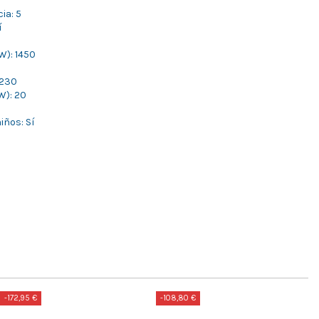
ia: 5
í
W): 1450
 230
W): 20
iños: Sí
-172,95 €
-108,80 €