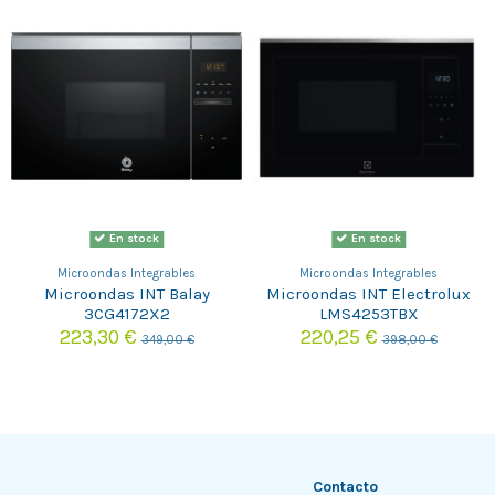
En stock
En stock
Microondas Integrables
Microondas Integrables
Microondas INT Balay
Microondas INT Electrolux
3CG4172X2
LMS4253TBX
223,30 €
220,25 €
349,00 €
398,00 €
Contacto