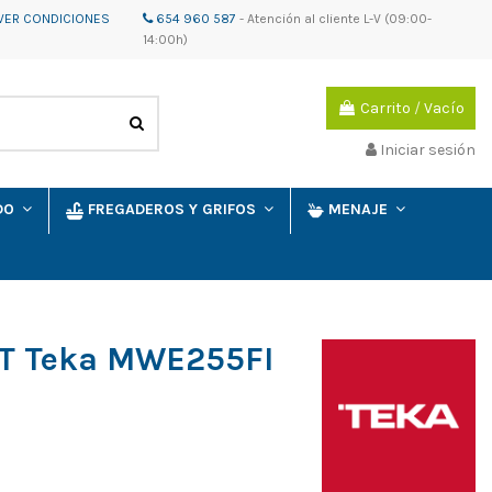
VER CONDICIONES
654 960 587
-
Atención al cliente
L-V (09:00-
14:00h)
Carrito
/
Vacío
Iniciar sesión
IDO
FREGADEROS Y GRIFOS
MENAJE
NT Teka MWE255FI