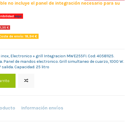
ble no incluye el panel de integración necesario para su
nibilidad
aqui
11,35 €
oste de envío: 18,94 €
nox, Electronico + grill Integracion MWE255FI. Cod: 40581125.
la. Panel de mandos electronico. Grill simultaneo de cuarzo, 1000 W.
salida. Capacidad: 25 litro
arrito
roducto
Información envíos