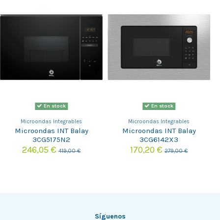
En stock
En stock
Microondas Integrables
Microondas Integrables
Microondas INT Balay
Microondas INT Balay
3CG5175N2
3CG6142X3
246,05 €
170,20 €
419,00 €
279,00 €
Síguenos