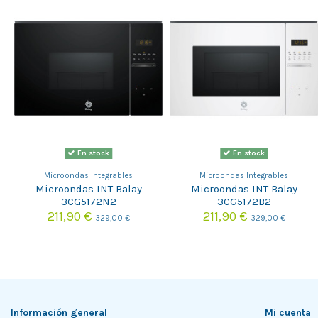
En stock
En stock
Microondas Integrables
Microondas Integrables
Microondas INT Balay
Microondas INT Balay
3CG5172N2
3CG5172B2
211,90 €
211,90 €
329,00 €
329,00 €
Información general
Mi cuenta