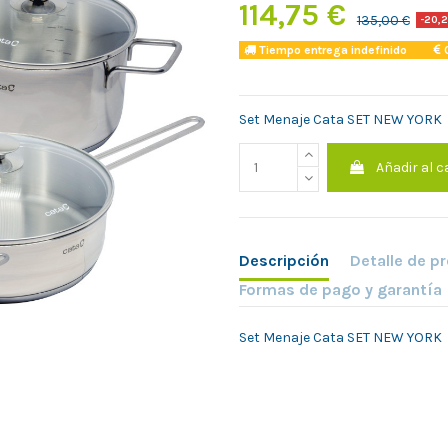
114,75 €
135,00 €
-20,2
Tiempo entrega indefinido
C
Set Menaje Cata SET NEW YORK
Añadir al c
Descripción
Detalle de p
Formas de pago y garantía
Set Menaje Cata SET NEW YORK