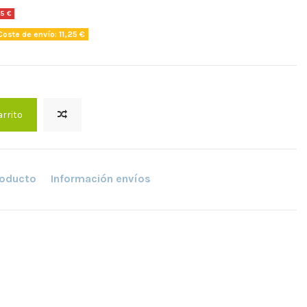
5 €
oste de envío: 11,25 €
arrito
roducto
Información envíos