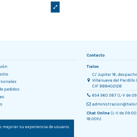
Contacto
sión
Tielon
sitio
C/ Jupiter 16, despach
Villanueva del Pardillo
rsonales
CIF B88402128
 de pedidos
654 960 587 (L-V de 09
es
es
administracion@tielo
Chat Online
(L-V de 09:00
18:00h)
 mejorar su experiencia de usuario.