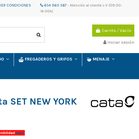
VER CONDICIONES
654 960 587
-
Atención al cliente
L-V (09:00-
14:00h)
Carrito
/
Vacío
Iniciar sesión
IDO
FREGADEROS Y GRIFOS
MENAJE
ata SET NEW YORK
nibilidad
aqui