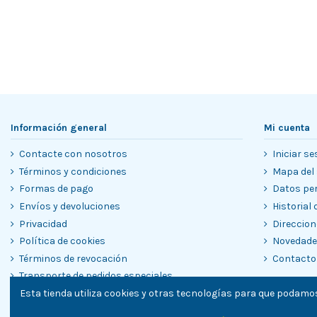
Información general
Mi cuenta
Contacte con nosotros
Iniciar se
Términos y condiciones
Mapa del 
Formas de pago
Datos pe
Envíos y devoluciones
Historial
Privacidad
Direccion
Política de cookies
Novedad
Términos de revocación
Contacto
Transporte de pedidos especiales
Esta tienda utiliza cookies y otras tecnologías para que podamos
Garantías
Blog