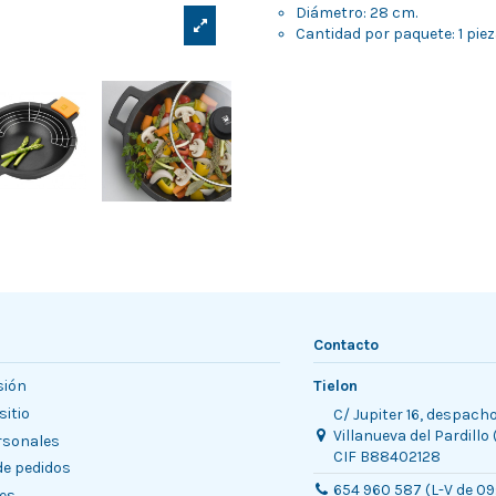
Diámetro: 28 cm.
Cantidad por paquete: 1 piez
Contacto
sión
Tielon
sitio
C/ Jupiter 16, despach
Villanueva del Pardillo
rsonales
CIF B88402128
 de pedidos
654 960 587 (L-V de 09
es