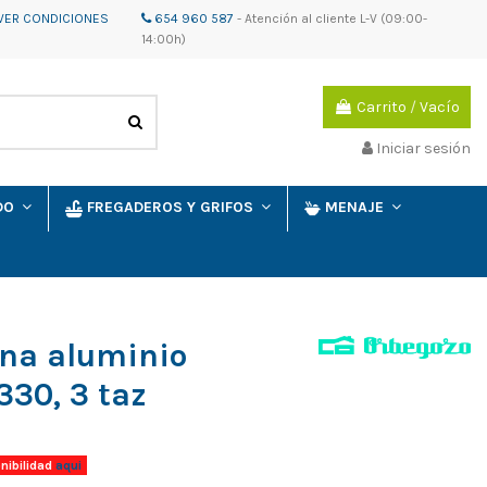
VER CONDICIONES
654 960 587
-
Atención al cliente
L-V (09:00-
14:00h)
Carrito
/
Vacío
Iniciar sesión
IDO
FREGADEROS Y GRIFOS
MENAJE
ana aluminio
30, 3 taz
nibilidad
aqui