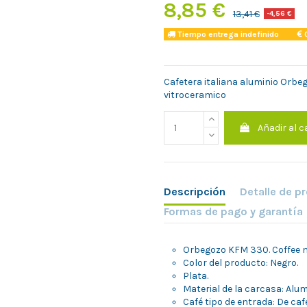
8,85 €
13,41 €
-4,56 €
Tiempo entrega indefinido
C
Cafetera italiana aluminio Orbeg
vitroceramico
Añadir al c
Descripción
Detalle de p
Formas de pago y garantía
Orbegozo KFM 330. Coffee m
Color del producto: Negro.
Plata.
Material de la carcasa: Alum
Café tipo de entrada: De caf