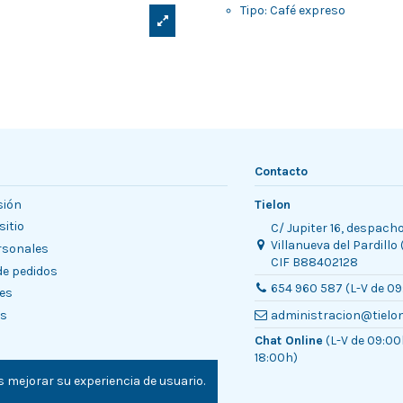
Tipo: Café expreso
Contacto
sión
Tielon
sitio
C/ Jupiter 16, despach
Villanueva del Pardillo
rsonales
CIF B88402128
 de pedidos
654 960 587 (L-V de 09
es
es
administracion@tielo
Chat Online
(L-V de 09:00
18:00h)
 mejorar su experiencia de usuario.