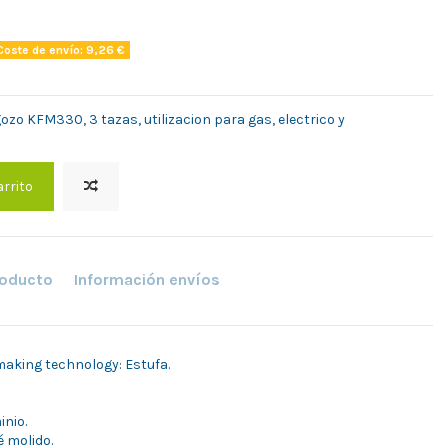
oste de envío: 9,26 €
ozo KFM330, 3 tazas, utilizacion para gas, electrico y
arrito
roducto
Información envíos
aking technology: Estufa.
inio.
é molido.