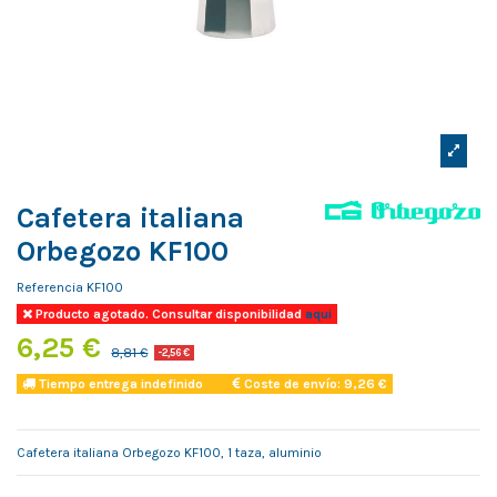
Cafetera italiana
Orbegozo KF100
Referencia
KF100
Producto agotado. Consultar disponibilidad
aqui
6,25 €
8,81 €
-2,56 €
Tiempo entrega indefinido
Coste de envío: 9,26 €
Cafetera italiana Orbegozo KF100, 1 taza, aluminio