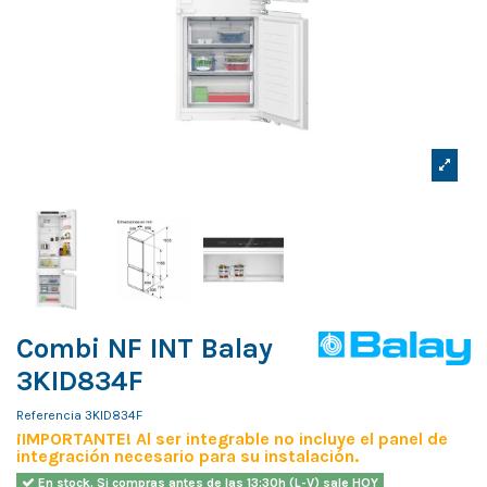
Combi NF INT Balay
3KID834F
Referencia
3KID834F
¡IMPORTANTE! Al ser integrable no incluye el panel de
integración necesario para su instalación.
En stock. Si compras antes de las 13:30h (L-V) sale HOY