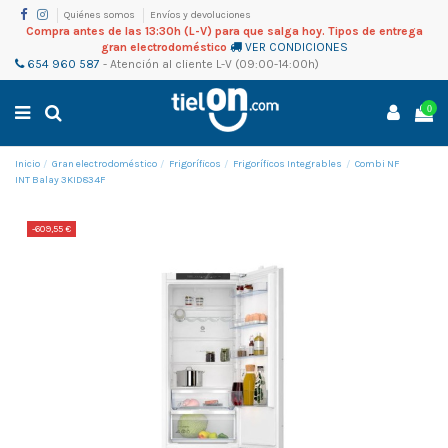
Quiénes somos
Envíos y devoluciones
Compra antes de las 13:30h (L-V) para que salga hoy. Tipos de entrega
gran electrodoméstico
VER CONDICIONES
654 960 587
-
Atención al cliente
L-V (09:00-14:00h)
0
Inicio
Gran electrodoméstico
Frigoríficos
Frigoríficos Integrables
Combi NF
INT Balay 3KID834F
-609,55 €