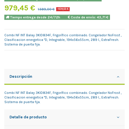
979,45 €
1.589,00 €
-609,55 €
Tiempo entrega desde 24/72h
Coste de envío: 43,71 €
Combi NF INT Balay 3KID834F, Frigorífico combinado. Congelador NoFrost ,
Clasificacion energetica "D, Integrable, 194x56x55cm, 289 l., ExtraFresh.
Sistema de puerta fija.
Descripción
Combi NF INT Balay 3KID834F, Frigorífico combinado. Congelador NoFrost ,
Clasificacion energetica "D, Integrable, 194x56x55cm, 289 l., ExtraFresh.
Sistema de puerta fija.
Detalle de producto