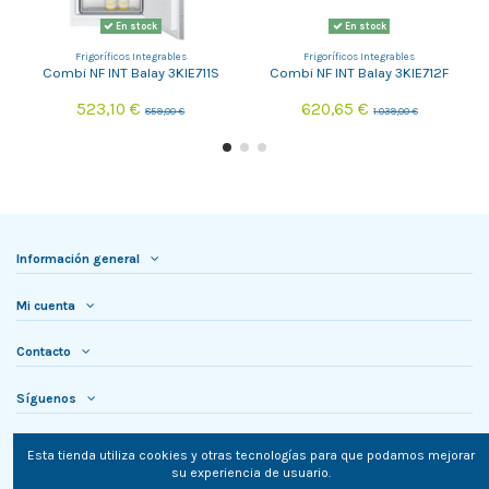
En stock
En stock
Frigoríficos Integrables
Frigoríficos Integrables
Combi NF INT Balay 3KIE711S
Combi NF INT Balay 3KIE712F
523,10 €
620,65 €
859,00 €
1.039,00 €
Información general
Mi cuenta
Contacto
Síguenos
Newsletter
Esta tienda utiliza cookies y otras tecnologías para que podamos mejorar
su experiencia de usuario.