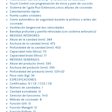
Touch Control con programación de inicio y paro de cocción
Sistema de 1 guía Plus-Extension,cinco alturas de cocinado
Calentamiento rápido
Puerta cuatro cristales
Cierre automático de seguridad durante la pirólisis o antes del
cocinado
Ventilación tangencial dos velocidades
Bandeja profunda y parrilla reforzada (con sistema antivuelco)
MEDIDAS INTERIORES:
Altura de la cavidad (mm): 364
Anchura de la cavidad (mm): 475
Profundidad de la cavidad (mm): 402
Capacidad neta (litros): 70
Capacidad bruta (litros): 71
MEDIDAS GENERALES:
Altura del producto (mm): 595
Anchura del producto (mm): 595
Profundidad del producto (mm): 537+22
Peso neto (kg): 34
ESPECIFICACIONES:
Certificados: N / CE / CCA / CB
Número de cavidades: 1
Cavidad esmaltada: Sí
Selector de funciones: 11+0
Método de cocinado: 8
Función Grill: Sí
Función Maxigrill: Sí
Función Bottom: Sí