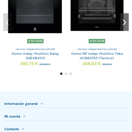
En stock
En stock
Hornos Independientes alto 60
Hornos Independientes alto 60
Horno indep. Pirolitico Balay
Horno MF indep. Pirolitico Teka
3HB4841X3
HCB6375P (Tactico)
392,75 €
268,85 €
629,00 €
510,00 €
Información general
Mi cuenta
Contacto