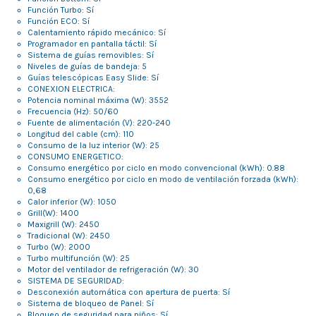
Función Turbo: Sí
Función ECO: Sí
Calentamiento rápido mecánico: Sí
Programador en pantalla táctil: Sí
Sistema de guías removibles: Sí
Niveles de guías de bandeja: 5
Guías telescópicas Easy Slide: Sí
CONEXION ELECTRICA:
Potencia nominal máxima (W): 3552
Frecuencia (Hz): 50/60
Fuente de alimentación (V): 220-240
Longitud del cable (cm): 110
Consumo de la luz interior (W): 25
CONSUMO ENERGETICO:
Consumo energético por ciclo en modo convencional (kWh): 0.88
Consumo energético por ciclo en modo de ventilación forzada (kWh):
0,68
Calor inferior (W): 1050
Grill(W): 1400
Maxigrill (W): 2450
Tradicional (W): 2450
Turbo (W): 2000
Turbo multifunción (W): 25
Motor del ventilador de refrigeración (W): 30
SISTEMA DE SEGURIDAD:
Desconexión automática con apertura de puerta: Sí
Sistema de bloqueo de Panel: Sí
Bloqueo de seguridad para niños: Sí