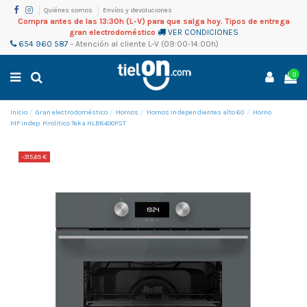
Quiénes somos
Envíos y devoluciones
Compra antes de las 13:30h (L-V) para que salga hoy. Tipos de entrega
gran electrodoméstico
VER CONDICIONES
654 960 587
-
Atención al cliente
L-V (09:00-14:00h)
0
Inicio
Gran electrodoméstico
Hornos
Hornos Independientes alto 60
Horno
MF indep. Pirolitico Teka HLB8400PST
-315,65 €