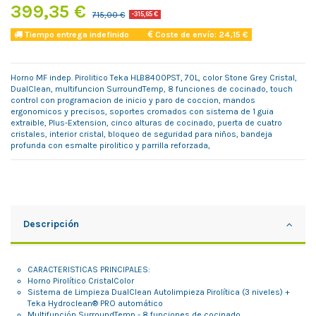
399,35 €
715,00 €
-315,65 €
Tiempo entrega indefinido
Coste de envío: 24,15 €
Horno MF indep. Pirolitico Teka HLB8400PST, 70L, color Stone Grey Cristal,
DualClean, multifuncion SurroundTemp, 8 funciones de cocinado, touch
control con programacion de inicio y paro de coccion, mandos
ergonomicos y precisos, soportes cromados con sistema de 1 guia
extraible, Plus-Extension, cinco alturas de cocinado, puerta de cuatro
cristales, interior cristal, bloqueo de seguridad para niños, bandeja
profunda con esmalte pirolitico y parrilla reforzada,
Descripción
CARACTERISTICAS PRINCIPALES:
Horno Pirolítico CristalColor
Sistema de Limpieza DualClean Autolimpieza Pirolítica (3 niveles) +
Teka Hydroclean® PRO automático
Multifunción SurroundTemp - 8 funciones de cocinado