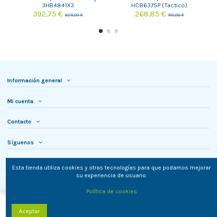
3HB4841X3
HCB6375P (Tactico)
392,75 €
268,85 €
629,00 €
510,00 €
Información general
Mi cuenta
Contacto
Síguenos
Newsletter
Esta tienda utiliza cookies y otras tecnologías para que podamos mejorar
su experiencia de usuario.
Política de cookies
Añadir al carrito
Aceptar