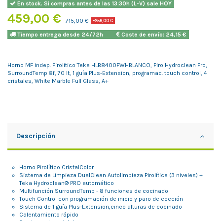
En stock. Si compras antes de las 13:30h (L-V) sale HOY
459,00 €
715,00 €
-256,00 €
Tiempo entrega desde 24/72h
Coste de envío: 24,15 €
Horno MF indep. Pirolitico Teka HLB8400PWHBLANCO, Piro Hydroclean Pro,
SurroundTemp 8f, 70 lt, 1 guía Plus-Extension, programac. touch control, 4
cristales, White Marble Full Glass, A+
Descripción
Horno Pirolítico CristalColor
Sistema de Limpieza DualClean Autolimpieza Pirolítica (3 niveles) +
Teka Hydroclean® PRO automático
Multifunción SurroundTemp - 8 funciones de cocinado
Touch Control con programación de inicio y paro de cocción
Sistema de 1 guía Plus-Extension,cinco alturas de cocinado
Calentamiento rápido