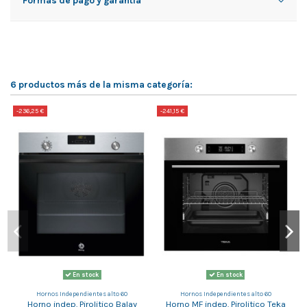
Formas de pago y garantía
6 productos más de la misma categoría:
-236,25 €
-241,15 €
-
En stock
En stock
Hornos Independientes alto 60
Hornos Independientes alto 60
Horno indep. Pirolitico Balay
Horno MF indep. Pirolitico Teka