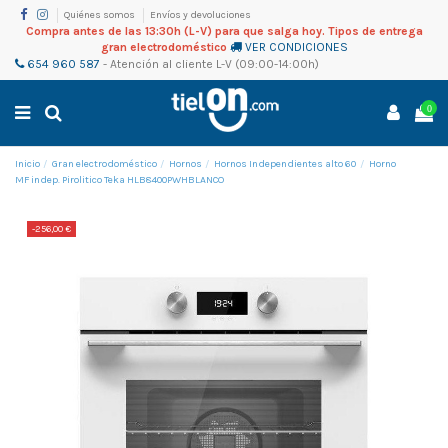
Quiénes somos
Envíos y devoluciones
Compra antes de las 13:30h (L-V) para que salga hoy. Tipos de entrega
gran electrodoméstico
VER CONDICIONES
654 960 587
-
Atención al cliente
L-V (09:00-14:00h)
0
Inicio
Gran electrodoméstico
Hornos
Hornos Independientes alto 60
Horno
MF indep. Pirolitico Teka HLB8400PWHBLANCO
-256,00 €