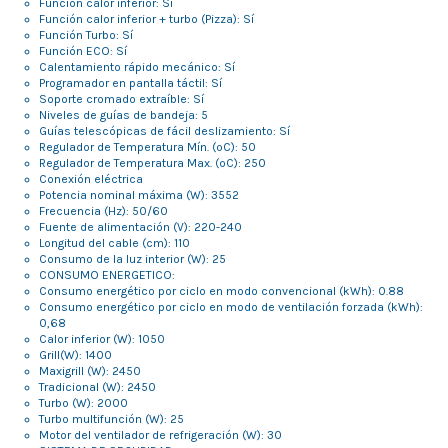
Función calor inferior: Sí
Función calor inferior + turbo (Pizza): Sí
Función Turbo: Sí
Función ECO: Sí
Calentamiento rápido mecánico: Sí
Programador en pantalla táctil: Sí
Soporte cromado extraíble: Sí
Niveles de guías de bandeja: 5
Guías telescópicas de fácil deslizamiento: Sí
Regulador de Temperatura Mín. (ºC): 50
Regulador de Temperatura Max. (ºC): 250
Conexión eléctrica
Potencia nominal máxima (W): 3552
Frecuencia (Hz): 50/60
Fuente de alimentación (V): 220-240
Longitud del cable (cm): 110
Consumo de la luz interior (W): 25
CONSUMO ENERGETICO:
Consumo energético por ciclo en modo convencional (kWh): 0.88
Consumo energético por ciclo en modo de ventilación forzada (kWh):
0,68
Calor inferior (W): 1050
Grill(W): 1400
Maxigrill (W): 2450
Tradicional (W): 2450
Turbo (W): 2000
Turbo multifunción (W): 25
Motor del ventilador de refrigeración (W): 30