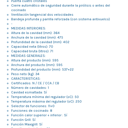
Puerta cuatro cristales
Cierre automático de seguridad durante la pirólisis o antes del
cocinado
Ventilación tangencial dos velocidades
Bandeja profunda y parrilla reforzada (con sistema antivuelco)
-
MEDIDAS INTERIORES:
Altura de la cavidad (mm): 364
Anchura de la cavidad (mm): 475
Profundidad de la cavidad (mm): 402
Capacidad neta (litros): 70
Capacidad bruta (litros): 71
MEDIDAS GENERALES:
Altura del producto (mm): 595
Anchura del producto (mm): 595
Profundidad del producto (mm): 537+22
Peso neto (kg): 34
CARACTERISTICAS:
Certificados: N / CE / CCA / CB
Número de cavidades: 1
Cavidad esmaltada: Sí
Temperatura mínima del regulador (ºC): 50
Temperatura máxima del regulador (ºC): 250
Selector de funciones: 11+0
Funciones de cocinado: 8
Función calor superior + inferior : Sí
Función Grill: Sí
Función Maxigrill: Sí