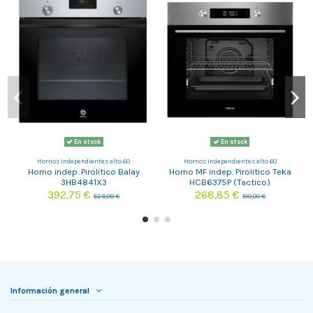
En stock
En stock
Hornos Independientes alto 60
Hornos Independientes alto 60
Horno indep. Pirolitico Balay
Horno MF indep. Pirolitico Teka
3HB4841X3
HCB6375P (Tactico)
392,75 €
268,85 €
629,00 €
510,00 €
Información general