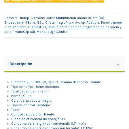
Tiempo entrega indefinido
Coste de envío: 28,06 €
Horno MF indep. Siemens Horno Multifuncion ancho 90cm (10),
Encastrable, 48cm., 85L., Cristal negro/inox, A+, Ap. Abatible, Panel trasero
autolimpiante, DisplayLCD, Reloj electronico con programacion de inicio y
paro, 1 varioClip rail, MandosLightControl
Descripción
Siemens VB558C0S0, iQ500. Tamaño del horno: Grande.
Tipo de horno: Horno eléctrico.
Total capacidad interior.
horno (s): 85 L.
Color del producto: Negro.
Tipo de control: Giratorio.
Tocar.
Control de posición: Frente.
Clase de eficiencia de energía: A+.
Consumo de energía (convencional): 0,74 kWh.
Consumo de energía (convección forzada): 1,11 kWh.