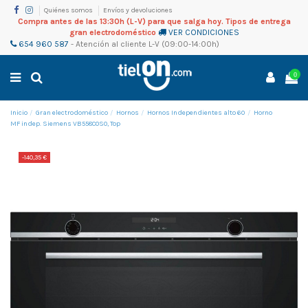
Quiénes somos
Envíos y devoluciones
Compra antes de las 13:30h (L-V) para que salga hoy. Tipos de entrega
gran electrodoméstico
VER CONDICIONES
654 960 587
-
Atención al cliente
L-V (09:00-14:00h)
0
Inicio
Gran electrodoméstico
Hornos
Hornos Independientes alto 60
Horno
MF indep. Siemens VB558C0S0, Top
-140,35 €