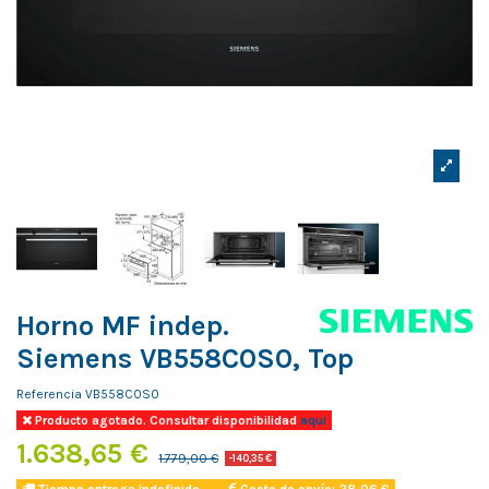
Horno MF indep.
Siemens VB558C0S0, Top
Referencia
VB558C0S0
Producto agotado. Consultar disponibilidad
aqui
1.638,65 €
1.779,00 €
-140,35 €