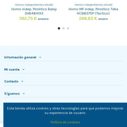
Hornos Independientes alto 60
Hornos Independientes alto 60
Horno indep. Pirolitico Balay
Horno MF indep. Pirolitico Teka
3HB4841X3
HCB6375P (Tactico)
392,75 €
268,85 €
629,00 €
510,00 €
Información general
Mi cuenta
Contacto
Síguenos
Newsletter
Esta tienda utiliza cookies y otras tecnologías para que podamos mejorar
su experiencia de usuario.
Política de cookies