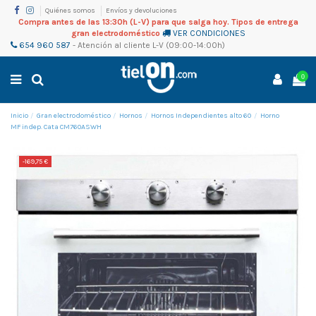
Quiénes somos
Envíos y devoluciones
Compra antes de las 13:30h (L-V) para que salga hoy. Tipos de entrega
gran electrodoméstico
VER CONDICIONES
654 960 587
-
Atención al cliente
L-V (09:00-14:00h)
0
Inicio
Gran electrodoméstico
Hornos
Hornos Independientes alto 60
Horno
MF indep. Cata CM760ASWH
-169,75 €