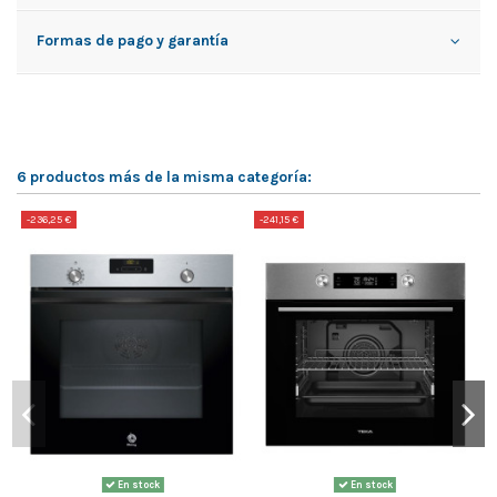
Formas de pago y garantía
6 productos más de la misma categoría:
-236,25 €
-241,15 €
-
En stock
En stock