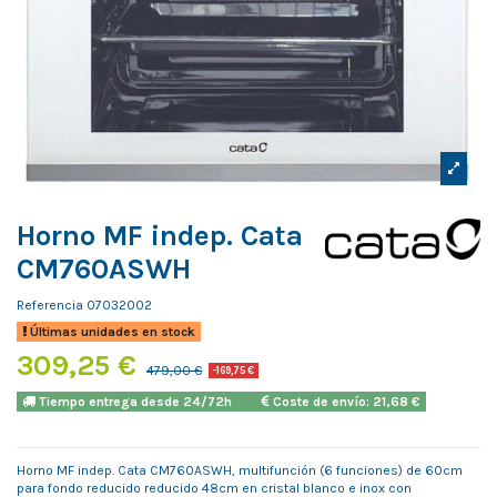
Horno MF indep. Cata
CM760ASWH
Referencia
07032002
Últimas unidades en stock
309,25 €
479,00 €
-169,75 €
Tiempo entrega desde 24/72h
Coste de envío: 21,68 €
Horno MF indep. Cata CM760ASWH, multifunción (6 funciones) de 60cm
para fondo reducido reducido 48cm en cristal blanco e inox con