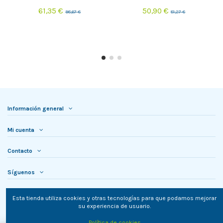
61,35 €
50,90 €
98,67 €
81,27 €
Información general
Mi cuenta
Contacto
Síguenos
Newsletter
Esta tienda utiliza cookies y otras tecnologías para que podamos mejorar
su experiencia de usuario.
Política de cookies