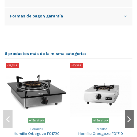
Formas de pago y garantía
6 productos más de la misma categoría:
-37,32 €
-30,37 €
-
En stock
En stock
Hornillos
Hornillos
Hornillo Orbegozo FO1720
Hornillo Orbegozo FO1710