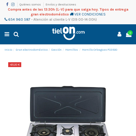
Quiénes somos
Envíos y devoluciones
Compra antes de las 13:30h (L-V) para que salga hoy. Tipos de entrega
gran electrodoméstico
VER CONDICIONES
654 960 587
-
Atención al cliente
L-V (09:00-14:00h)
0
Inicio
Gran electrodoméstico
Cocción
Hornillos
Hornillo Orbegozo FO3500
-65,00 €