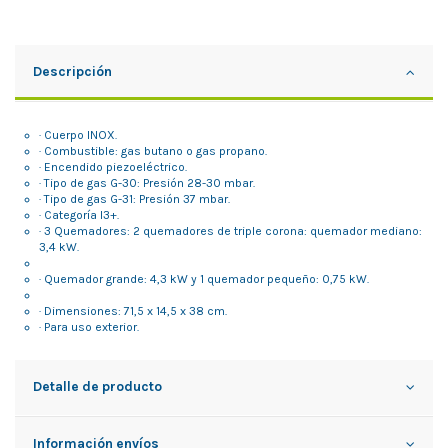
Descripción
· Cuerpo INOX.
· Combustible: gas butano o gas propano.
· Encendido piezoeléctrico.
· Tipo de gas G-30: Presión 28-30 mbar.
· Tipo de gas G-31: Presión 37 mbar.
· Categoría I3+.
· 3 Quemadores: 2 quemadores de triple corona: quemador mediano:
3,4 kW.
· Quemador grande: 4,3 kW y 1 quemador pequeño: 0,75 kW.
· Dimensiones: 71,5 x 14,5 x 38 cm.
· Para uso exterior.
Detalle de producto
Información envíos