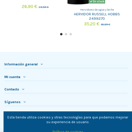
En stock
26,90 €
29,99 €
Hervidores de agua y leche
HERVIDOR RUSSELL HOBBS
2499270
35,20 €
36,99 €
Información general
Mi cuenta
Contacto
Síguenos
Newsletter
Esta tienda utiliza cookies y otras tecnologías para que podamos mejorar
su experiencia de usuario.
Política de cookies