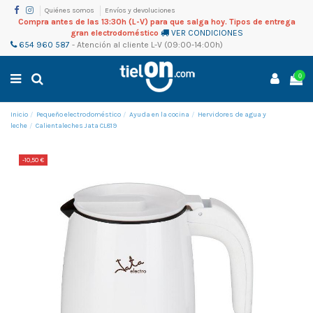
Quiénes somos
Envíos y devoluciones
Compra antes de las 13:30h (L-V) para que salga hoy. Tipos de entrega
gran electrodoméstico
VER CONDICIONES
654 960 587
-
Atención al cliente
L-V (09:00-14:00h)
0
Inicio
Pequeño electrodoméstico
Ayuda en la cocina
Hervidores de agua y
leche
Calientaleches Jata CL819
-10,50 €