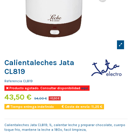
Calientaleches Jata
CL819
Referencia
CL819
Producto agotado. Consultar disponibilidad
aqui
43,50 €
54,00 €
-10,50 €
Tiempo entrega indefinido
Coste de envío: 11,25 €
Calientaleches Jata CL819, 1L, calentar leche y preparar chocolate, cuerpo
toque frio, mantene la leche a 180º, facil limpieza,