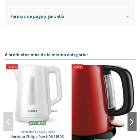
Formas de pago y garantía
6 productos más de la misma categoría:
-3,09 €
-1,79 €
-
En stock
Hervidores de agua y leche
Hervidor Philips Pae HD931800